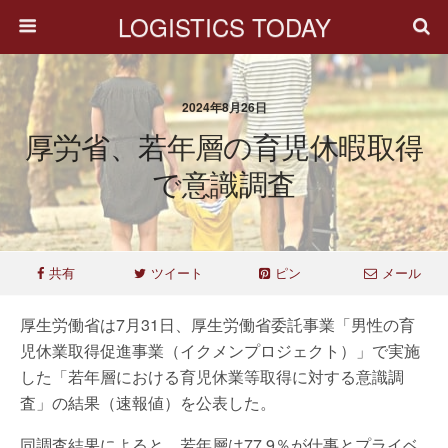
LOGISTICS TODAY
2024年8月26日
厚労省、若年層の育児休暇取得
で意識調査
共有
ツイート
ピン
メール
厚生労働省は7月31日、厚生労働省委託事業「男性の育
児休業取得促進事業（イクメンプロジェクト）」で実施
した「若年層における育児休業等取得に対する意識調
査」の結果（速報値）を公表した。
同調査結果によると、若年層は77.9％が仕事とプライベ