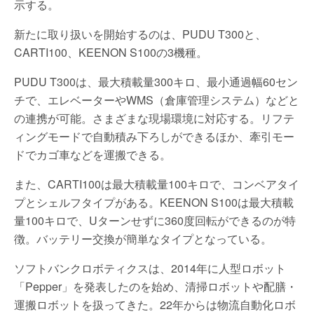
示する。
新たに取り扱いを開始するのは、PUDU T300と、
CARTI100、KEENON S100の3機種。
PUDU T300は、最大積載量300キロ、最小通過幅60セン
チで、エレベーターやWMS（倉庫管理システム）などと
の連携が可能。さまざまな現場環境に対応する。リフテ
ィングモードで自動積み下ろしができるほか、牽引モー
ドでカゴ車などを運搬できる。
また、CARTI100は最大積載量100キロで、コンベアタイ
プとシェルフタイプがある。KEENON S100は最大積載
量100キロで、Uターンせずに360度回転ができるのが特
徴。バッテリー交換が簡単なタイプとなっている。
ソフトバンクロボティクスは、2014年に人型ロボット
「Pepper」を発表したのを始め、清掃ロボットや配膳・
運搬ロボットを扱ってきた。22年からは物流自動化ロボ