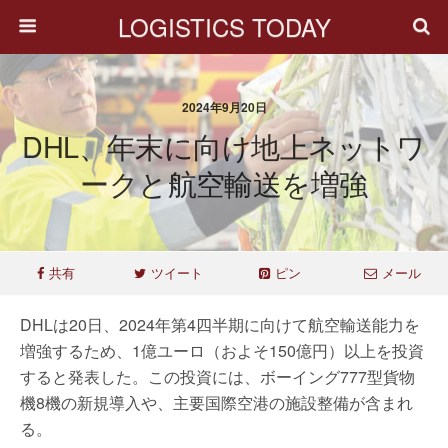
LOGISTICS TODAY
2024年9月20日
DHL、年末に向け地上ネットワ
ークと航空輸送を増強
共有
ツイート
ピン
メール
DHLは20日、2024年第4四半期に向けて航空輸送能力を
増強するため、1億ユーロ（およそ150億円）以上を投資
すると発表した。この投資には、ボーイング777型貨物
機8機の新規導入や、主要国際空港の施設整備が含まれ
る。