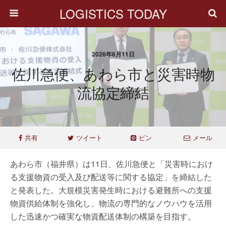
LOGISTICS TODAY
2026年6月11日
佐川急便、あわら市と災害時物
流協定締結
共有
ツイート
ピン
メール
あわら市（福井県）は11日、佐川急便と「災害時におけ
る支援物資の受入及び配送等に関する協定」を締結した
と発表した。大規模災害発生時における避難所への支援
物資供給体制を強化し、物流の専門的なノウハウを活用
した迅速かつ確実な物資配送体制の構築を目指す。