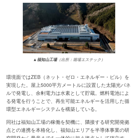
▲福知山工場
（出所：堀場エステック）
環境面ではZEB（ネット・ゼロ・エネルギー・ビル）を
実現した。屋上5000平方メートルに設置した太陽光パネ
ルで発電し、余剰電力は水素として貯蔵。燃料電池によ
る発電を行うことで、再生可能エネルギーを活用した循
環型エネルギーシステムを構築している。
同社は福知山工場の稼働を契機に、隣接する研究開発拠
点との連携を本格化し、福知山エリアを半導体事業の研
究開発から量産までを一体的に担う拠点として確立す