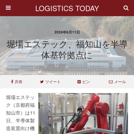
LOGISTICS TODAY
2026年6月11日
堀場エステック、福知山を半導
体基幹拠点に
共有
ツイート
ピン
メール
堀場エステッ
ク（京都府福
知山市）は11
日、半導体製
造装置向け機