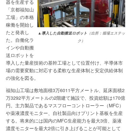
器を生産する
「京都福知山
工場」の本格
稼働を開始し
たと発表し
▲導入した自動搬送ロボット
（出所：堀場エステッ
た。自働化ラ
ク）
インや自動搬
送ロボットを
導入した量産技術の基幹工場として位置付け、半導体市
場の需要変動に対応する柔軟な生産体制と安定供給体制
の強化を図る。
福知山工場は敷地面積3万6011平方メートル、延床面積2
万3292平方メートルの2階建て施設で、投資総額は170億
円。主力製品であるマスフローコントローラー（MFC）
や薬液濃度モニター、自社製品向けプリント基板を生産
する。将来的には国内のMFC生産能力を最大3倍、薬液
濃度モニターを最大2倍に引き上げることが可能として