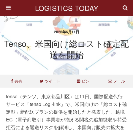
LOGISTICS TODAY
2026年6月11日
Tenso、米国向け総コスト確定配
送を開始
共有
ツイート
ピン
メール
tenso（テンソ、東京都品川区）は11日、国際配送代行
サービス「tenso Logi-link」で、米国向けの「総コスト確
定型」新配送プランの提供を開始したと発表した。越境
EC（電子商取引）事業者が抱える関税の追加徴収や荷受
拒否による返送リスクを解消し、米国向け販売の拡大を