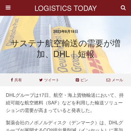
LOGISTICS TODAY
2023年8月18日
サステナ航空輸送の需要が増
加、DHL｜短報
共有
ツイート
ピン
メール
DHLグループは17日、航空・海上貨物輸送において、持
続可能な航空燃料（SAF）などを利用した輸送ソリュー
ションの需要が高まっていると発表した。
製薬会社のノボノルディスク（デンマーク）は、DHLグ
ループが展開するCO2排出量削減（インセット）に寄与