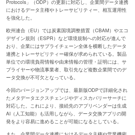
Protocols」（ODP）の更新に対応し、企業間データ連携
におけるデータ主権やトレーサビリティー、相互運用性
を強化した。
欧州連合（EU）では炭素国境調整措置（CBAM）やエコ
デザイン規則（ESPR）など環境規制への対応が進んで
おり、企業にはサプライチェーン全体を横断したデータ
連携とトレーサビリティー確保が求められている。製品
単位での環境負荷情報や由来情報の管理・証明には、サ
プライヤーや物流事業者、取引先など複数企業間でのデ
ータ交換が不可欠となっている。
今回のバージョンアップでは、最新版ODPで詳細化され
たメタデータエクスチェンジやディスカバリーサーチに
対応した。これにより、接続先のアプリベンダーは生成
AI（人工知能）も活用しながら、データ交換アプリの開
発をより容易に進めることが可能になるとしている。
また、企業間データ連携におけるデータ主権や営業機密