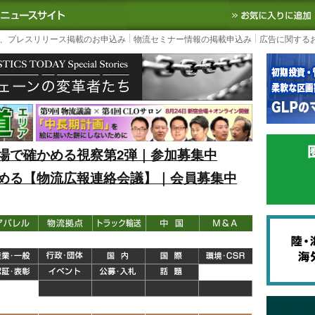
S TODAY｜国内最大の物流ニュースサイト
3PL, SCMなど国内外の最新の物流
、プレスリリース掲載のお申込み
物流セミナー情報の掲載申込み
広告に関する
場で確かめる視察第2弾｜参加募集中
める【物流広報連絡会議】｜会員募集中