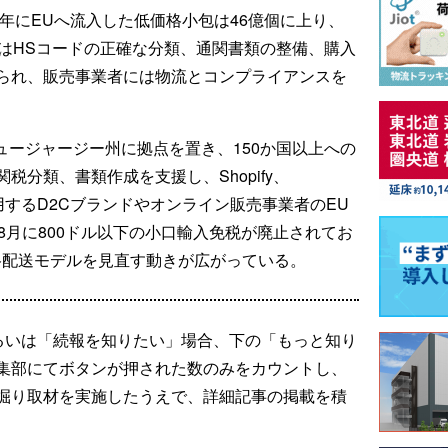
4年にEUへ流入した低価格小包は46億個に上り、
ではHSコードの正確な分類、通関書類の整備、購入
られ、販売事業者には物流とコンプライアンスを
ュージャージー州に拠点を置き、150か国以上への
分類、書類作成を支援し、Shopify、
どを利用するD2Cブランドやオンライン販売事業者のEU
8月に800ドル以下の小口輸入免税が廃止されてお
格配送モデルを見直す動きが広がっている。
るいは「続報を知りたい」場合、下の「もっと知り
集部にてボタンが押された数のみをカウントし、
掘り取材を実施したうえで、詳細記事の掲載を積