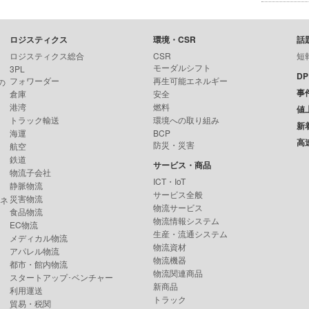
ロジスティクス
環境・CSR
話
ロジスティクス総合
CSR
短
モーダルシフト
3PL
D
フォワーダー
再生可能エネルギー
の
事
倉庫
安全
港湾
燃料
値
トラック輸送
環境への取り組み
新
海運
BCP
高
防災・災害
航空
鉄道
サービス・商品
物流子会社
ICT・IoT
静脈物流
サービス全般
災害物流
ンネ
物流サービス
食品物流
物流情報システム
EC物流
生産・流通システム
メディカル物流
物流資材
アパレル物流
物流機器
都市・館内物流
物流関連商品
スタートアップ･ベンチャー
新商品
利用運送
トラック
貿易・税関