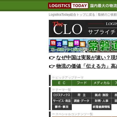
LOGISTIC
LogisticsToday総合トップに戻る
取材のご依頼
👉️
なぜ中国は実装が速い？現
👉️
物流の価値「伝える力」高
ピックアップテーマ
テーマ一覧
スペシャルコンテンツ一覧