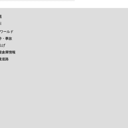
題
報
Pワールド
件・事故
上げ
着倉庫情報
速道路