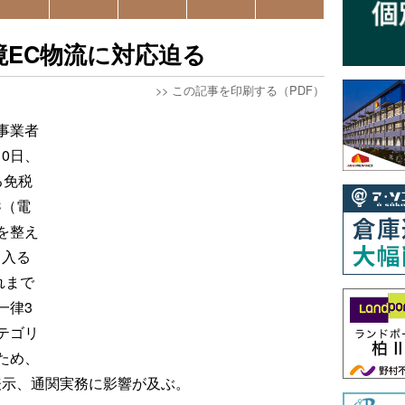
境EC物流に対応迫る
>>
この記事を印刷する（PDF）
事業者
0日、
る免税
C（電
を整え
ら入る
れまで
一律3
テゴリ
ため、
表示、通関実務に影響が及ぶ。