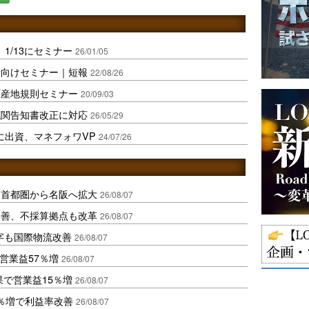
1/13にセミナー
26/01/05
者向けセミナー｜短報
22/08/26
原産地規則セミナー
20/09/03
税関告知書改正に対応
26/05/29
に出資、マネフォワVP
24/07/26
、首都圏から名阪へ拡大
26/08/07
に改善、不採算拠点も改革
26/08/07
字も国際物流改善
26/08/07
営業益57％増
26/08/07
果で営業益15％増
26/08/07
2％増で利益率改善
26/08/07