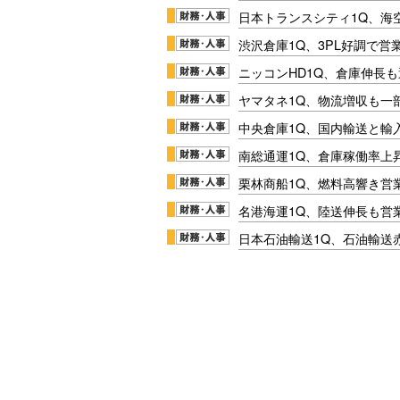
日本トランスシティ1Q、海
渋沢倉庫1Q、3PL好調で営
ニッコンHD1Q、倉庫伸長
ヤマタネ1Q、物流増収も一
中央倉庫1Q、国内輸送と輸
南総通運1Q、倉庫稼働率上
栗林商船1Q、燃料高響き営
名港海運1Q、陸送伸長も営業
日本石油輸送1Q、石油輸送