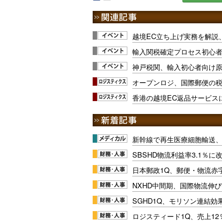
越境EC立ち上げ実務を解説、
輸入関税確定プロセス初心
神戸税関、輸入初心者向け
オープンロジ、国際郵便の
香港の越境EC返品サービス
新幹線で再生医療細胞輸送
SBSHD物流利益率3.1％
日本郵政1Q、郵便・物流赤
NXHD中間期、国際物流伸び
SGHD1Q、モリソン連結効
ロジスティード1Q、売上1