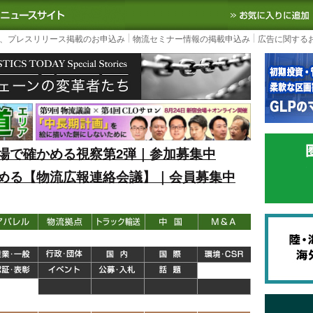
S TODAY｜国内最大の物流ニュースサイト
3PL, SCMなど国内外の最新の物流
、プレスリリース掲載のお申込み
物流セミナー情報の掲載申込み
広告に関する
場で確かめる視察第2弾｜参加募集中
める【物流広報連絡会議】｜会員募集中