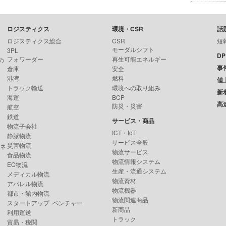
ロジスティクス
環境・CSR
話
ロジスティクス総合
CSR
短
モーダルシフト
3PL
D
フォワーダー
再生可能エネルギー
の
事
倉庫
安全
港湾
燃料
値
トラック輸送
環境への取り組み
新
海運
BCP
高
防災・災害
航空
鉄道
サービス・商品
物流子会社
ICT・IoT
静脈物流
サービス全般
災害物流
ンネ
物流サービス
食品物流
物流情報システム
EC物流
生産・流通システム
メディカル物流
物流資材
アパレル物流
物流機器
都市・館内物流
物流関連商品
スタートアップ･ベンチャー
新商品
利用運送
トラック
貿易・税関