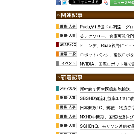
ニュース登
Puduが1.5億ドル調達、
英デクソリー、倉庫可視化PF
ヒョンデ、RaaS視野にヒ
ロボットバンク、複数ロボを
NVIDIA、国際ロボット展
新幹線で再生医療細胞輸送
SBSHD物流利益率3.1％
日本郵政1Q、郵便・物流赤
NXHD中間期、国際物流伸び
SGHD1Q、モリソン連結効