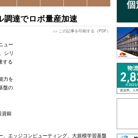
ドル調達でロボ量産加速
>>
この記事を印刷する（PDF）
ニュー
、シリ
達する
能力を
基盤の
、
州投資銀
サー、エッジコンピューティング、大規模学習基盤