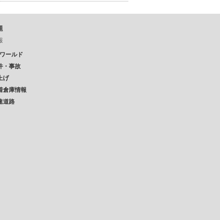
題
報
Pワールド
件・事故
上げ
着倉庫情報
速道路