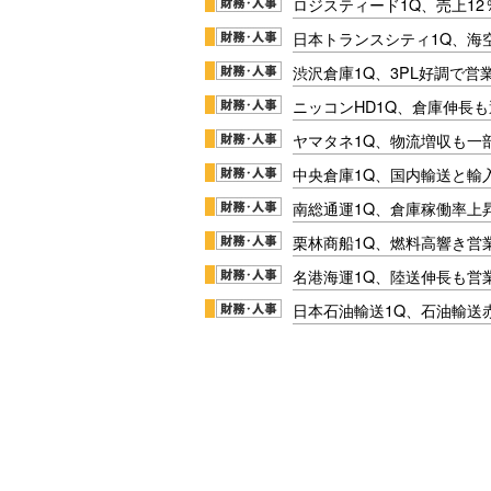
ロジスティード1Q、売上1
日本トランスシティ1Q、海
渋沢倉庫1Q、3PL好調で営
ニッコンHD1Q、倉庫伸長
ヤマタネ1Q、物流増収も一
中央倉庫1Q、国内輸送と輸
南総通運1Q、倉庫稼働率上
栗林商船1Q、燃料高響き営
名港海運1Q、陸送伸長も営業
日本石油輸送1Q、石油輸送