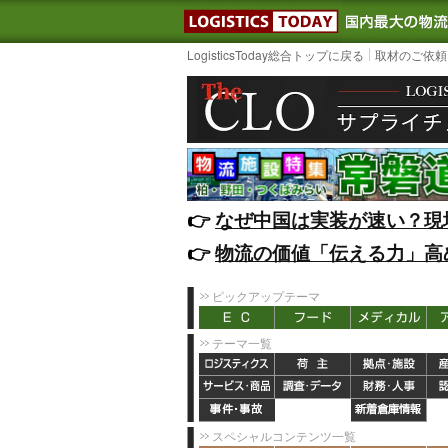
LOGISTIC
LogisticsToday総合トップに戻る
取材のご依頼
👉️
なぜ中国は実装が速い？現
👉️
物流の価値「伝える力」高
ピックアップテーマ
テーマ一覧
スペシャルコンテンツ一覧