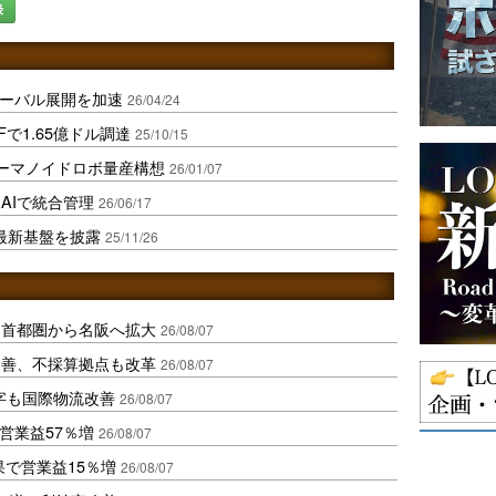
録
グローバル展開を加速
26/04/24
で1.65億ドル調達
25/10/15
ューマノイドロボ量産構想
26/01/07
AIで統合管理
26/06/17
で最新基盤を披露
25/11/26
、首都圏から名阪へ拡大
26/08/07
に改善、不採算拠点も改革
26/08/07
字も国際物流改善
26/08/07
営業益57％増
26/08/07
果で営業益15％増
26/08/07