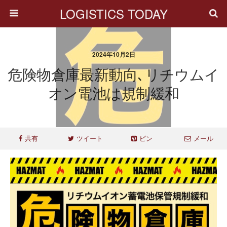
LOGISTICS TODAY
2024年10月2日
危険物倉庫最新動向､リチウムイ
オン電池は規制緩和
共有
ツイート
ピン
メール