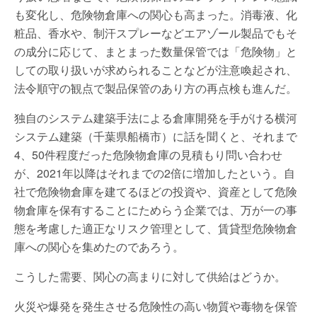
も変化し、危険物倉庫への関心も高まった。消毒液、化
粧品、香水や、制汗スプレーなどエアゾール製品でもそ
の成分に応じて、まとまった数量保管では「危険物」と
しての取り扱いが求められることなどが注意喚起され、
法令順守の観点で製品保管のあり方の再点検も進んだ。
独自のシステム建築手法による倉庫開発を手がける横河
システム建築（千葉県船橋市）に話を聞くと、それまで
4、50件程度だった危険物倉庫の見積もり問い合わせ
が、2021年以降はそれまでの2倍に増加したという。自
社で危険物倉庫を建てるほどの投資や、資産として危険
物倉庫を保有することにためらう企業では、万が一の事
態を考慮した適正なリスク管理として、賃貸型危険物倉
庫への関心を集めたのであろう。
こうした需要、関心の高まりに対して供給はどうか。
火災や爆発を発生させる危険性の高い物質や毒物を保管