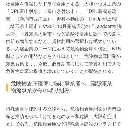
物倉庫を併設したドライ倉庫とする。大和ハウス工業の
「DPL富山射水」（富山県射水市）、「DPL新潟巻潟
東」（新潟市西浦区）、野村不動産の「Landport上尾I」
（埼玉県上尾市）や25年10月完成予定の「Landport東海
大府」（愛知県大府市）など危険物倉庫併設型での倉庫
供給も増加するなど、賃貸利用の選択肢は拡大してい
る。入居企業のニーズに応えて危険物倉庫を併設、BTS
型としての開発などを入り口として、危険物倉庫開発の
知見も集まり、今後、必要期間に応じて賃貸利用できる
危険物倉庫の提供も増加していくことが期待される。
危険物倉庫確保に悩む事業者へ、建設事業、
物流事業からの取り組み
特殊倉庫を建設する立場から、危険物倉庫開発の専門知
識と実績を積み上げてきたのが三和建設（大阪市淀川
区）である。危険物倉庫など特殊倉庫建設のブランドで