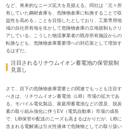
など、将来的なニーズ拡大を見据える。同社は「元々所
有していた鋼材倉庫を、危険物倉庫に転換することで収
益性を高める」ことを目指したとしており、工業専用地
域の自社所有地を生かして危険物倉庫の立地規制もクリ
アしている。こうした物流事業者の既存所有施設からの
転換なども、危険物倉庫重要増への対応策として増加す
るはずだ。
注目されるリチウムイオン蓄電池の保管規制
見直し
さて、目下の危険物倉庫需要との関連でもっとも注目す
べきは、リチウムイオン蓄電池（LIB）市場の拡大であ
る。モバイル電化製品、家庭用蓄電池などの普及、脱炭
素の取り組み強化に伴うEV（電気自動車）市場の成長
で、LIB保管や配送のニーズも高まるばかりだが、LIBに
含まれる電解液は引火性液体で危険物としての取り扱い