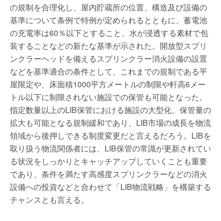
の規制を合理化し、屋内貯蔵所の位置、構造及び設備の
基準について条例で特例が定められるとともに、蓄電池
の充電率は60％以下とすること、水が浸透する素材で包
装することなどの新たな基準が示された。開放型スプリ
ンクラーヘッドを備えるスプリンクラー消火設備の設置
などを基準適合の条件として、これまでの規制である平
屋限定や、床面積1000平方メートルの制限や軒高6メー
トル以下に制限されない施設での保管も可能となった。
指定数量以上のLIB保管における施設の大型化、保管量の
拡大も可能となる規制緩和であり、LIB市場の成長を物流
領域から後押しできる制度変更だと言えるだろう。LIBを
取り扱う物流関係者には、LIB保管の常識が更新されてい
る状況をしっかりとキャッチアップしていくことも重要
であり、条件を満たす高感度スプリンクラーなどの消火
設備への投資などと合わせて「LIB物流戦略」を構築する
チャンスとも言える。