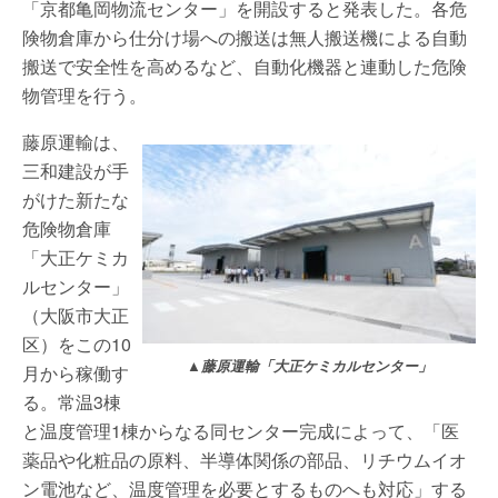
「京都亀岡物流センター」を開設すると発表した。各危
険物倉庫から仕分け場への搬送は無人搬送機による自動
搬送で安全性を高めるなど、自動化機器と連動した危険
物管理を行う。
藤原運輸は、
三和建設が手
がけた新たな
危険物倉庫
「大正ケミカ
ルセンター」
（大阪市大正
区）をこの10
▲藤原運輸「大正ケミカルセンター」
月から稼働す
る。常温3棟
と温度管理1棟からなる同センター完成によって、「医
薬品や化粧品の原料、半導体関係の部品、リチウムイオ
ン電池など、温度管理を必要とするものへも対応」する