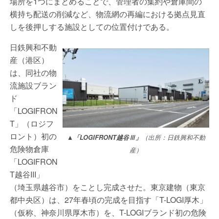
場所を1つにまとめることで、管理者の集約や倉庫間の
横持ち配送の削減など、物流網の再編における拠点見直
しを後押しする施設としての位置付けである。
日鉄興和不動
産（港区）
は、同社の物
流施設ブラン
ド
「LOGIFRON
T」（ロジフ
ロント）初の
▲「LOGIFRONT越谷Ⅲ」
（出所：日鉄興和不動
危険物倉庫
産）
「LOGIFRON
T越谷III」
（埼玉県越谷市）をことし完成させた。東京建物（東京
都中央区）は、27年春頃の完成を目指す「T-LOGI厚木」
（仮称、神奈川県厚木市）を、T-LOGIブランド初の危険