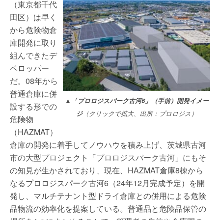
（東京都千代
田区）は早く
から危険物倉
庫開発に取り
組んできたデ
ベロッパー
だ。08年から
普通倉庫に併
▲「プロロジスパーク古河6」（手前）開発イメー
設する形での
ジ
（クリックで拡大、出所：プロロジス）
危険物
（HAZMAT）
倉庫の開発に着手してノウハウを積み上げ、茨城県古河
市の大型プロジェクト「プロロジスパーク古河」にもそ
の知見が生かされており、現在、HAZMAT倉庫8棟から
なるプロロジスパーク古河6（24年12月完成予定）を開
発し、マルチテナント型ドライ倉庫との併用による危険
品物流の効率化を提案している。普通品と危険品保管の