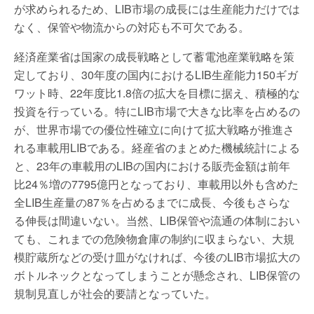
が求められるため、LIB市場の成長には生産能力だけでは
なく、保管や物流からの対応も不可欠である。
経済産業省は国家の成長戦略として蓄電池産業戦略を策
定しており、30年度の国内におけるLIB生産能力150ギガ
ワット時、22年度比1.8倍の拡大を目標に据え、積極的な
投資を行っている。特にLIB市場で大きな比率を占めるの
が、世界市場での優位性確立に向けて拡大戦略が推進さ
れる車載用LIBである。経産省のまとめた機械統計による
と、23年の車載用のLIBの国内における販売金額は前年
比24％増の7795億円となっており、車載用以外も含めた
全LIB生産量の87％を占めるまでに成長、今後もさらな
る伸長は間違いない。当然、LIB保管や流通の体制におい
ても、これまでの危険物倉庫の制約に収まらない、大規
模貯蔵所などの受け皿がなければ、今後のLIB市場拡大の
ボトルネックとなってしまうことが懸念され、LIB保管の
規制見直しが社会的要請となっていた。