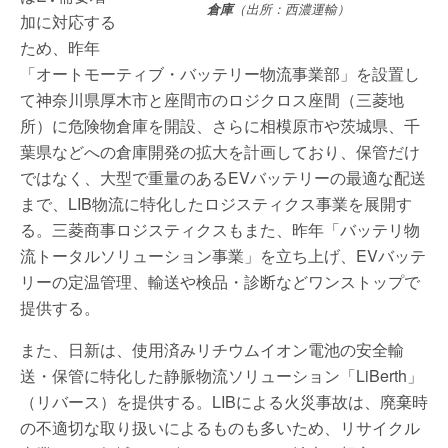
倉庫
（出所：西濃運輸）
加に対応する
ため、昨年
「オートモーティブ・バッテリー物流事業部」を設置し
て神奈川県厚木市と座間市のロジクロス座間（三菱地
所）に危険物倉庫を開設、さらに相模原市や茨城県、千
葉県などへの倉庫開発の拡大を計画しており、保管だけ
ではなく、大型で重量のあるEVバッテリーの最適な配送
まで、LIB物流に特化したロジスティクス事業を展開す
る。三菱商事ロジスティクスもまた、昨年「バッテリ物
流トータルソリューション事業」を立ち上げ、EVバッテ
リーの定温管理、輸送や検品・診断などワンストップで
提供する。
また、日新は、使用済みリチウムイオン電池の安全輸
送・保管に特化した静脈物流ソリューション「LiBerth」
（リバース）を提供する。LIBによる火災事故は、廃棄時
の不適切な取り扱いによるものも多いため、リサイクル