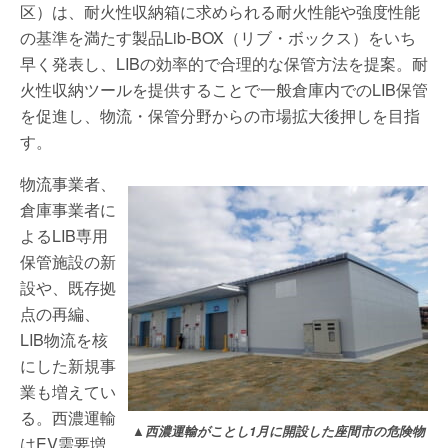
区）は、耐火性収納箱に求められる耐火性能や強度性能
の基準を満たす製品Lib-BOX（リブ・ボックス）をいち
早く発表し、LIBの効率的で合理的な保管方法を提案。耐
火性収納ツールを提供することで一般倉庫内でのLIB保管
を促進し、物流・保管分野からの市場拡大後押しを目指
す。
物流事業者、
倉庫事業者に
よるLIB専用
保管施設の新
設や、既存拠
点の再編、
LIB物流を核
にした新規事
業も増えてい
る。西濃運輸
▲西濃運輸がことし1月に開設した座間市の危険物
はEV需要増