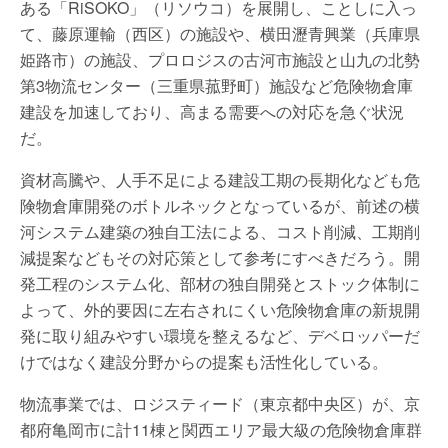
ある「RiSOKO」（リソウコ）を展開し、ことしに入っ
て、藤原運輸（西区）の施設や、横田瀝青興業（兵庫県
姫路市）の施設、プロロジスの古河市施設と山九の北勢
第3物流センター（三重県菰野町）施設など危険物倉庫
建設を加速しており、高まる需要への対応を急ぐ状況
だ。
資材高騰や、人手不足による建設工期の長期化なども危
険物倉庫開発のボトルネックとなっているが、前述の横
河システム建築の独自工法による、コスト削減、工期削
減提案などもその対応策として参考にすべきだろう。開
発工程のシステム化、部材の独自開発とストック体制に
よって、外的要因に左右されにくい危険物倉庫の新規開
発に取り組みやすい環境を整えるなど、デベロッパーだ
けではなく建設分野からの提案も活性化している。
物流事業では、ロジスティード（東京都中央区）が、京
都府亀岡市に計11棟と関西エリア最大級の危険物倉庫群