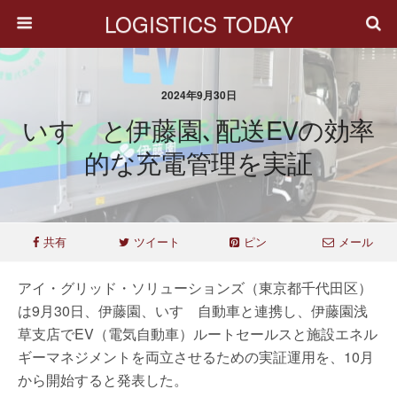
LOGISTICS TODAY
2024年9月30日
いすゞと伊藤園､配送EVの効率
的な充電管理を実証
共有
ツイート
ピン
メール
アイ・グリッド・ソリューションズ（東京都千代田区）
は9月30日、伊藤園、いすゞ自動車と連携し、伊藤園浅
草支店でEV（電気自動車）ルートセールスと施設エネル
ギーマネジメントを両立させるための実証運用を、10月
から開始すると発表した。