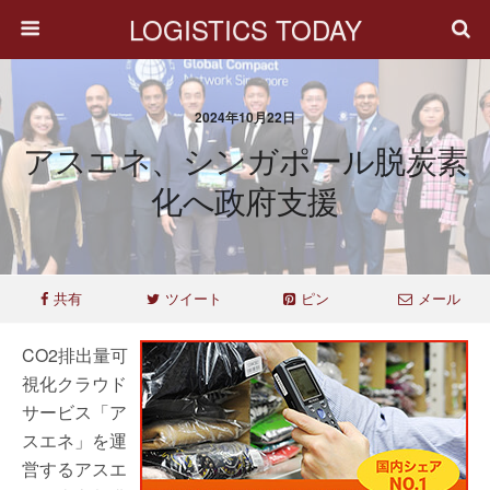
LOGISTICS TODAY
2024年10月22日
アスエネ、シンガポール脱炭素
化へ政府支援
共有
ツイート
ピン
メール
CO2排出量可
視化クラウド
サービス「ア
スエネ」を運
営するアスエ