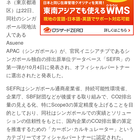
ネ（東京都港
区）は22日、
同社のシンガ
ポール現地法
人である
Asuene
APAC（シンガポール）が、官民イニシアチブであるシ
ンガポール独自の排出原単位データベース「SEFR」の
第一弾が10月4日に発表され、オフィシャルパートナー
に選出されたと発表した。
SEFRはシンガポール通商産業省、持続可能性環境省、
企業庁、SBF財団などが後援する取り組みで、CO2排出
量の見える化、特にScope3の算定精度を上げることを目
的としており、同社はシンガポールでの実績とソリュー
ションの信頼性をもとに、国内企業のCO2排出量の算定
を推進するための「カーボン･カルキュレーター」という
カテゴリーでオフィシャルパートナーに認定された。