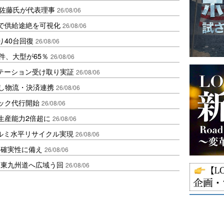
io佐藤氏が代表理事
26/08/06
で供給途絶を可視化
26/08/06
り40台回復
26/08/06
件、大型が65％
26/08/06
ステーション受け取り実証
26/08/06
資し物流・決済連携
26/08/06
ラック代行開始
26/08/06
生産能力2倍超に
26/08/06
アルミ水平リサイクル実現
26/08/06
不確実性に備え
26/08/06
、東九州道へ広域う回
26/08/06