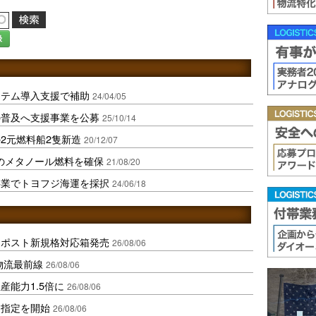
録
ステム導入支援で補助
24/04/05
の普及へ支援事業を公募
25/10/14
2元燃料船2隻新造
20/12/07
のメタノール燃料を確保
21/08/20
事業でトヨフジ海運を採択
24/06/18
クポスト新規格対応箱発売
26/08/06
中国物流最前線
26/08/06
産能力1.5倍に
26/08/06
日指定を開始
26/08/06