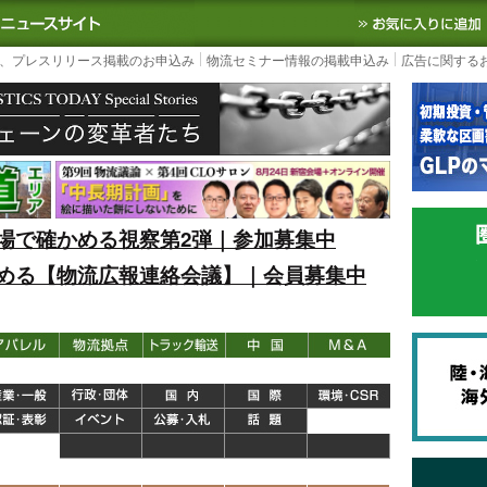
S TODAY｜国内最大の物流ニュースサイト
3PL, SCMなど国内外の最新の物流
、プレスリリース掲載のお申込み
物流セミナー情報の掲載申込み
広告に関する
場で確かめる視察第2弾｜参加募集中
める【物流広報連絡会議】｜会員募集中