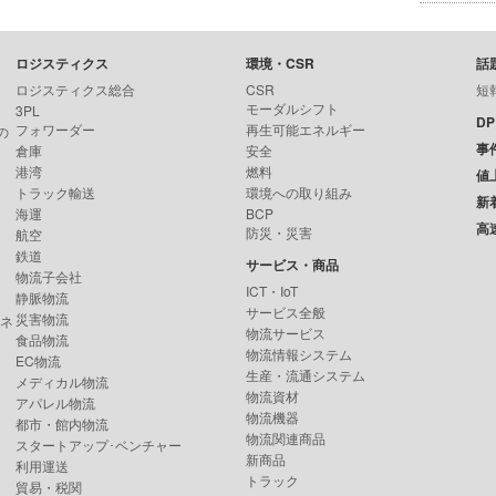
ロジスティクス
環境・CSR
話
ロジスティクス総合
CSR
短
モーダルシフト
3PL
D
フォワーダー
再生可能エネルギー
の
事
倉庫
安全
港湾
燃料
値
トラック輸送
環境への取り組み
新
海運
BCP
高
防災・災害
航空
鉄道
サービス・商品
物流子会社
ICT・IoT
静脈物流
サービス全般
災害物流
ンネ
物流サービス
食品物流
物流情報システム
EC物流
生産・流通システム
メディカル物流
物流資材
アパレル物流
物流機器
都市・館内物流
物流関連商品
スタートアップ･ベンチャー
新商品
利用運送
トラック
貿易・税関