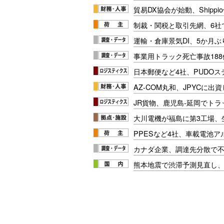
貿易DX協会が始動、Shipp
制裁・関税と取引先網、6社
運輸・倉庫景気DI、5か月ぶ
事業用トラック死亡事故188
日本郵便など4社、PUDO
AZ-COM丸和、JPYCに出
JR貨物、鹿児島-延岡でト
大川電機が福島に第3工場、
PPESなど4社、車載電池
カナダ企業、調達先分散で
熊本地震で渋滞予測見直し