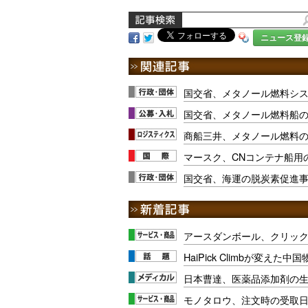
ニュース登
国交省、メタノール燃料シ
国交省、メタノール燃料船
商船三井、メタノール燃料の
マースク、CNコンテナ船用
国交省、海運の脱炭素促進
アースダンボール、クリッ
HaiPick Climbが変えた
日本曹達、医薬品添加剤の生
モノタロウ、注文時の受取