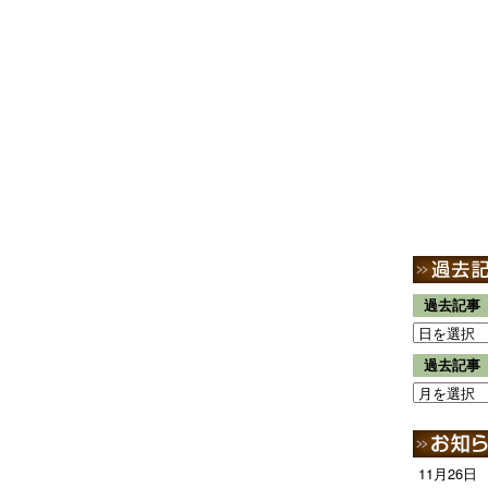
過去記事
過去記事
11月26日