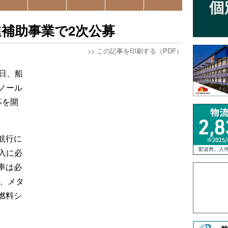
補助事業で2次公募
>>
この記事を印刷する（PDF）
日、船
ノール
募を開
航行に
入に必
率は必
で、メタ
燃料シ