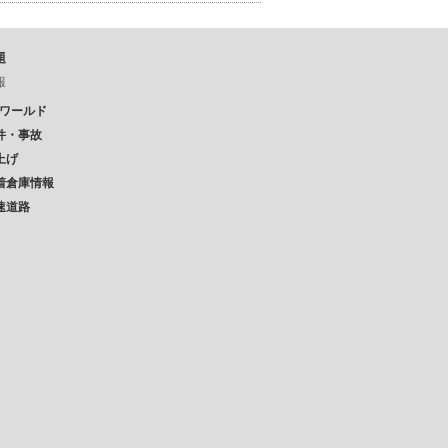
題
報
Pワールド
件・事故
上げ
着倉庫情報
速道路