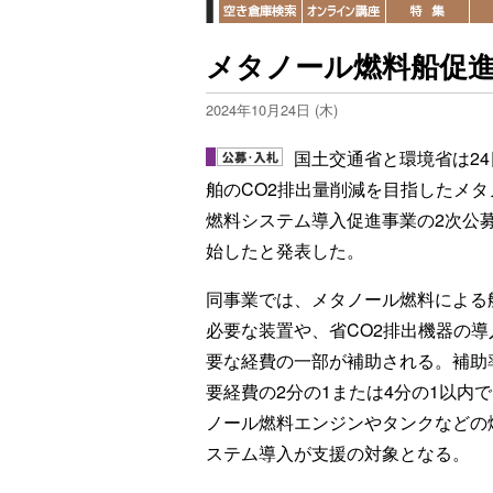
メタノール燃料船促進
2024年10月24日 (木)
国土交通省と環境省は24
舶のCO2排出量削減を目指したメタ
燃料システム導入促進事業の2次公
始したと発表した。
同事業では、メタノール燃料による
必要な装置や、省CO2排出機器の導
要な経費の一部が補助される。補助
要経費の2分の1または4分の1以内
ノール燃料エンジンやタンクなどの
ステム導入が支援の対象となる。