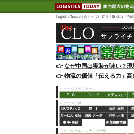
LOGISTIC
LogisticsToday総合トップに戻る
取材のご依頼
👉️
なぜ中国は実装が速い？現
👉️
物流の価値「伝える力」高
ピックアップテーマ
テーマ一覧
スペシャルコンテンツ一覧