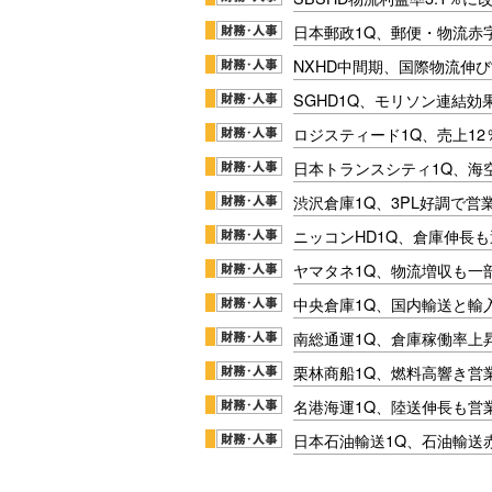
日本郵政1Q、郵便・物流赤
NXHD中間期、国際物流伸び
SGHD1Q、モリソン連結効
ロジスティード1Q、売上1
日本トランスシティ1Q、海
渋沢倉庫1Q、3PL好調で営
ニッコンHD1Q、倉庫伸長
ヤマタネ1Q、物流増収も一
中央倉庫1Q、国内輸送と輸
南総通運1Q、倉庫稼働率上
栗林商船1Q、燃料高響き営
名港海運1Q、陸送伸長も営業
日本石油輸送1Q、石油輸送