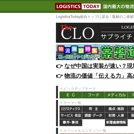
LOGISTIC
LogisticsToday総合トップに戻る
取材のご依頼
👉️
なぜ中国は実装が速い？現
👉️
物流の価値「伝える力」高
ピックアップテーマ
テーマ一覧
スペシャルコンテンツ一覧