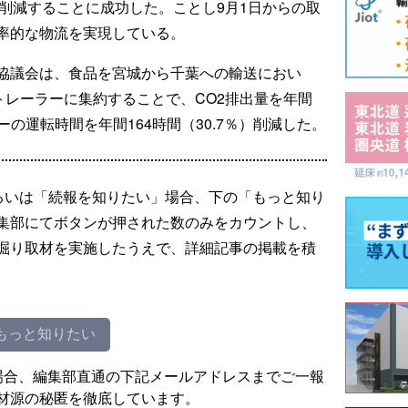
％）削減することに成功した。ことし9月1日からの取
率的な物流を実現している。
協議会は、食品を宮城から千葉への輸送におい
トレーラーに集約することで、CO2排出量を年間
バーの運転時間を年間164時間（30.7％）削減した。
るいは「続報を知りたい」場合、下の「もっと知り
集部にてボタンが押された数のみをカウントし、
掘り取材を実施したうえで、詳細記事の掲載を積
もっと知りたい
場合、編集部直通の下記メールアドレスまでご一報
材源の秘匿を徹底しています。