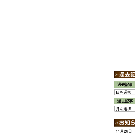
過去記事
過去記事
11月26日