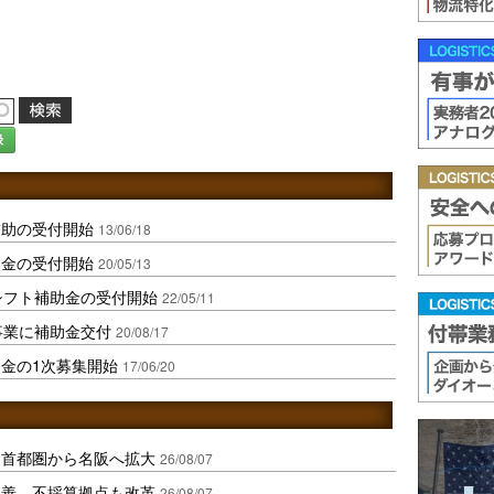
録
補助の受付開始
13/06/18
助金の受付開始
20/05/13
シフト補助金の受付開始
22/05/11
事業に補助金交付
20/08/17
金の1次募集開始
17/06/20
、首都圏から名阪へ拡大
26/08/07
に改善、不採算拠点も改革
26/08/07