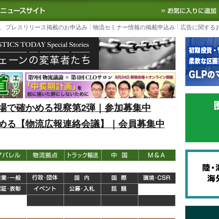
S TODAY｜国内最大の物流ニュースサイト
3PL, SCMなど国内外の最新の物流
、プレスリリース掲載のお申込み
物流セミナー情報の掲載申込み
広告に関する
場で確かめる視察第2弾｜参加募集中
める【物流広報連絡会議】｜会員募集中