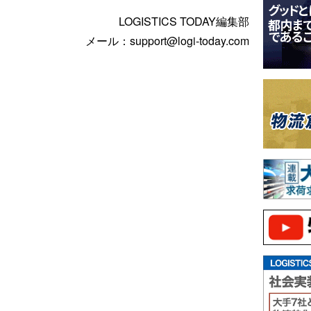
LOGISTICS TODAY編集部
メール：support@logi-today.com