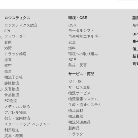
ロジスティクス
環境・CSR
話
ロジスティクス総合
CSR
短
モーダルシフト
3PL
D
フォワーダー
再生可能エネルギー
の
事
倉庫
安全
港湾
燃料
値
トラック輸送
環境への取り組み
新
海運
BCP
高
防災・災害
航空
鉄道
サービス・商品
物流子会社
ICT・IoT
静脈物流
サービス全般
災害物流
ンネ
物流サービス
食品物流
物流情報システム
EC物流
生産・流通システム
メディカル物流
物流資材
アパレル物流
物流機器
都市・館内物流
物流関連商品
スタートアップ･ベンチャー
新商品
利用運送
トラック
貿易・税関