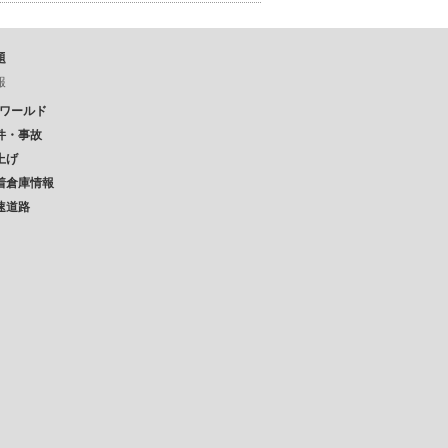
題
報
Pワールド
件・事故
上げ
着倉庫情報
速道路