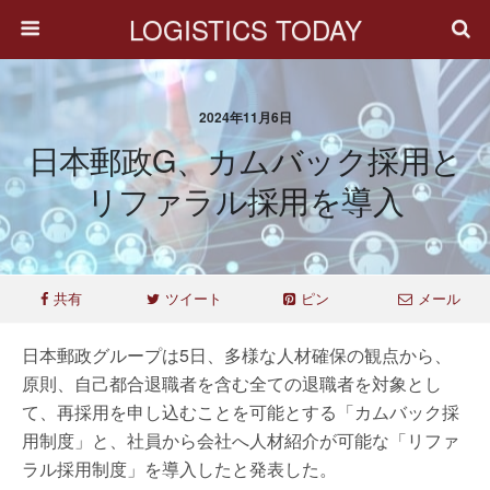
LOGISTICS TODAY
2024年11月6日
日本郵政G、カムバック採用と
リファラル採用を導入
共有
ツイート
ピン
メール
日本郵政グループは5日、多様な人材確保の観点から、
原則、自己都合退職者を含む全ての退職者を対象とし
て、再採用を申し込むことを可能とする「カムバック採
用制度」と、社員から会社へ人材紹介が可能な「リファ
ラル採用制度」を導入したと発表した。