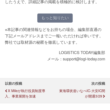
したうえで、詳細記事の掲載を積極的に検討します。
もっと知りたい
※本記事の関連情報などをお持ちの場合、編集部直通の
下記メールアドレスまでご一報いただければ幸いです。
弊社では取材源の秘匿を徹底しています。
LOGISTICS TODAY編集部
メール：support@logi-today.com
以前の投稿
次の投稿
X Mileが執行役員制度導
東海環状道いなべIC-大安IC間
入、事業展開を加速
が開通3/29