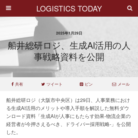
LOGISTICS TODAY
2025年1月29日
船井総研ロジ、生成AI活用の人
事戦略資料を公開
共有
ツイート
ピン
メール
船井総研ロジ（大阪市中央区）は29日、人事業務におけ
る生成AI活用のメリットや導入手順を解説した無料ダウ
ンロード資料「生成AIが人事にもたらす効果-物流企業の
経営者が今押さえるべき、ドライバー採用戦略-」を公開
した。