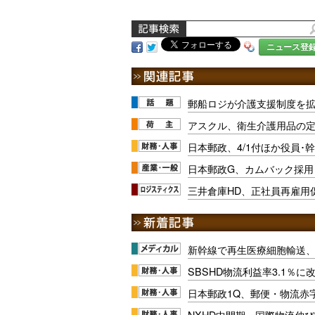
ニュース登
郵船ロジが介護支援制度を
アスクル、衛生介護用品の
日本郵政、4/1付ほか役員･
日本郵政G、カムバック採用
三井倉庫HD、正社員再雇用
新幹線で再生医療細胞輸送
SBSHD物流利益率3.1％
日本郵政1Q、郵便・物流赤
NXHD中間期、国際物流伸び