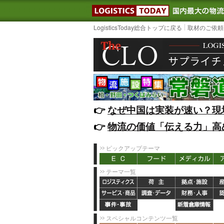
LOGISTIC
LogisticsToday総合トップに戻る
取材のご依頼
👉️
なぜ中国は実装が速い？現
👉️
物流の価値「伝える力」高
ピックアップテーマ
テーマ一覧
スペシャルコンテンツ一覧