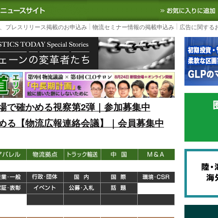
S TODAY｜国内最大の物流ニュースサイト
3PL, SCMなど国内外の最新の物流
、プレスリリース掲載のお申込み
物流セミナー情報の掲載申込み
広告に関する
場で確かめる視察第2弾｜参加募集中
める【物流広報連絡会議】｜会員募集中