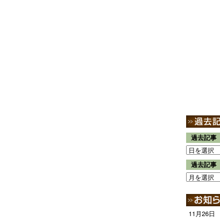
過去記事
過去記事
11月26日