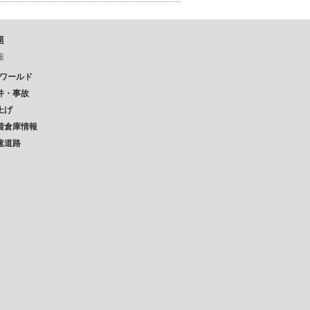
題
報
Pワールド
件・事故
上げ
着倉庫情報
速道路