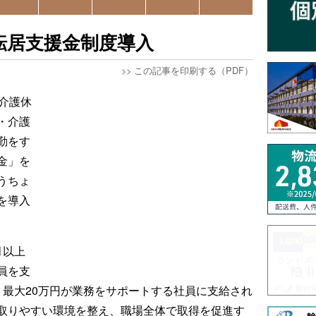
転居支援金制度導入
>>
この記事を印刷する（PDF）
介護休
・介護
勤をす
金」を
うちょ
を導入
月以上
員を支
り最大20万円が業務をサポートする社員に支給され
取りやすい環境を整え、職場全体で取得を促進す