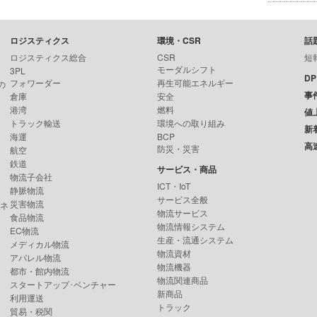
ロジスティクス
環境・CSR
話
ロジスティクス総合
CSR
短
モーダルシフト
3PL
D
フォワーダー
再生可能エネルギー
の
事
倉庫
安全
港湾
燃料
値
トラック輸送
環境への取り組み
新
海運
BCP
高
防災・災害
航空
鉄道
サービス・商品
物流子会社
ICT・IoT
静脈物流
サービス全般
災害物流
ンネ
物流サービス
食品物流
物流情報システム
EC物流
生産・流通システム
メディカル物流
物流資材
アパレル物流
物流機器
都市・館内物流
物流関連商品
スタートアップ･ベンチャー
新商品
利用運送
トラック
貿易・税関