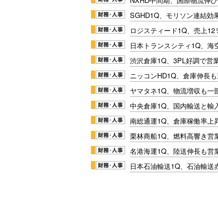
SGHD1Q、モリソン連結効
ロジスティード1Q、売上1
日本トランスシティ1Q、海
渋沢倉庫1Q、3PL好調で営
ニッコンHD1Q、倉庫伸長
ヤマタネ1Q、物流増収も一
中央倉庫1Q、国内輸送と輸
南総通運1Q、倉庫稼働率上
栗林商船1Q、燃料高響き営
名港海運1Q、陸送伸長も営業
日本石油輸送1Q、石油輸送