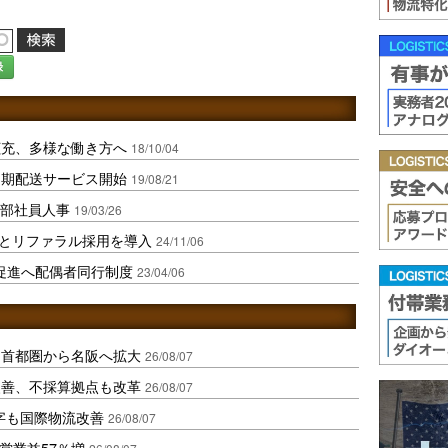
録
拡充、多様な働き方へ
18/10/04
定期配送サービス開始
19/08/21
幹部社員人事
19/03/26
とリファラル採用を導入
24/11/06
促進へ配偶者同行制度
23/04/06
、首都圏から名阪へ拡大
26/08/07
に改善、不採算拠点も改革
26/08/07
字も国際物流改善
26/08/07
営業益57％増