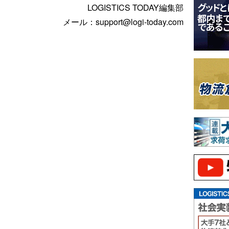
LOGISTICS TODAY編集部
メール：support@logi-today.com