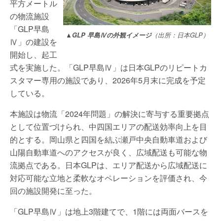
平方メートル
の物流施設
「GLP早島
▲GLP 早島Ⅳの外観イメージ
（出所：日本GLP）
Ⅳ」の建設を
開始し、起工
式を実施した。「GLP早島Ⅳ」は日本GLPのリピートカ
スタマー専用の施設であり、2026年5月末に完成を予定
している。
本施設は物流「2024年問題」の解決に寄与する重要拠点
として位置づけられ、中四国エリアの配送効率向上を目
的とする。岡山県と四国を結ぶ瀬戸中央自動車道および
山陽自動車道へのアクセスが良く、広域配送も可能な物
流拠点である。日本GLPは、エリア配送から広域配送に
対応可能な立地と柔軟なオペレーションを評価され、今
回の施設開発に至った。
「GLP早島Ⅳ」は地上3階建てで、1階には両面バースを