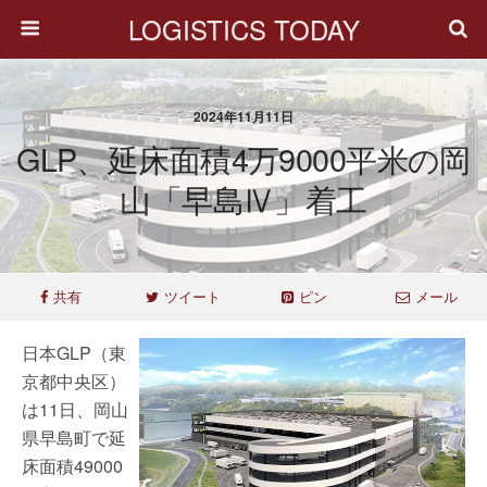
LOGISTICS TODAY
2024年11月11日
GLP、延床面積4万9000平米の岡
山「早島Ⅳ」着工
共有
ツイート
ピン
メール
日本GLP（東
京都中央区）
は11日、岡山
県早島町で延
床面積49000