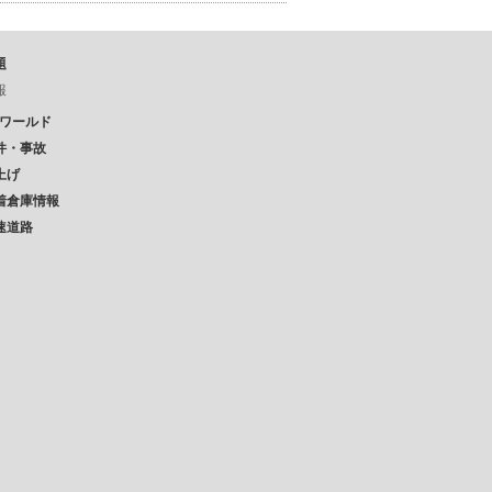
題
報
Pワールド
件・事故
上げ
着倉庫情報
速道路