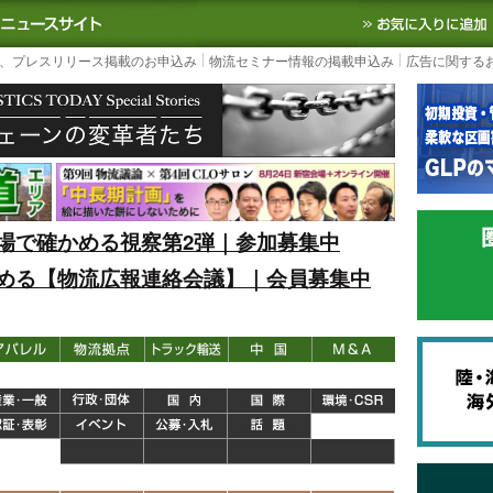
S TODAY｜国内最大の物流ニュースサイト
3PL, SCMなど国内外の最新の物流
、プレスリリース掲載のお申込み
物流セミナー情報の掲載申込み
広告に関する
場で確かめる視察第2弾｜参加募集中
める【物流広報連絡会議】｜会員募集中