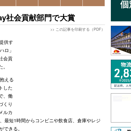
Play社会貢献部門で大賞
>>
この記事を印刷する（PDF）
提供す
 ハロ」
 社会貢
た。
を抱える
トした
で、働
づくり
メルカ
で、最短1時間からコンビニや飲食店、倉庫やレジ
トができる。