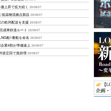
、単価上昇で拡大続く
26/08/07
に低温物流拠点新設
26/08/07
Xの欧州配送を支援
26/08/07
に完成車鉄道ルート
26/08/07
LNG船1番船を命名
26/08/07
C企業4割が準備途上
26/08/07
州道迂回で負担増
26/08/07