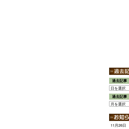
過去記事
過去記事
11月26日