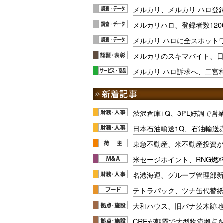
メルカリ、メルカリ ハロ登録
メルカリハロ、登録者数120
メルカリ ハロに全スポット
メルカリのスキマバイト、
メルカリ ハロ訴求へ、二宮
渋沢倉庫1Q、3PL好調で営
日本石油輸送1Q、石油輸送
東急不動産、米不動産投資が
米セージポイント、RNG燃料
名港海運、グループ管理部
テトラパック、ツナ缶代替紙
大和ハウス、旧パナ茨木跡
CREが朝霞で大型物流拠点