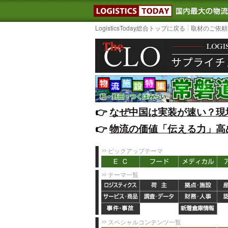
LOGISTIC
LogisticsToday総合トップに戻る
取材のご依頼
👉️
なぜ中国は実装が速い？現
👉️
物流の価値「伝える力」高
ピックアップテーマ
テーマ一覧
スペシャルコンテンツ一覧