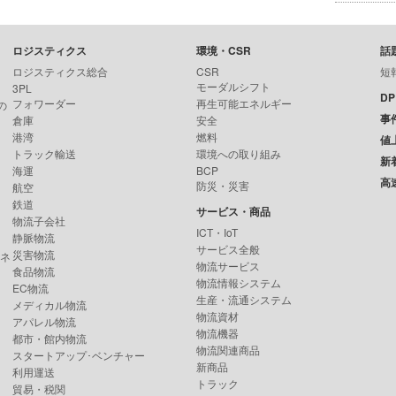
ロジスティクス
環境・CSR
話
ロジスティクス総合
CSR
短
モーダルシフト
3PL
D
フォワーダー
再生可能エネルギー
の
事
倉庫
安全
港湾
燃料
値
トラック輸送
環境への取り組み
新
海運
BCP
高
防災・災害
航空
鉄道
サービス・商品
物流子会社
ICT・IoT
静脈物流
サービス全般
災害物流
ンネ
物流サービス
食品物流
物流情報システム
EC物流
生産・流通システム
メディカル物流
物流資材
アパレル物流
物流機器
都市・館内物流
物流関連商品
スタートアップ･ベンチャー
新商品
利用運送
トラック
貿易・税関