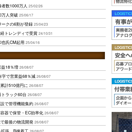
者数1000万人
25/02/26
0万人突破
25/06/17
ワークの6割が登録
25/04/23
日経トレンディで受賞
24/10/31
和也氏CM起用
25/04/16
業益18％増
26/08/07
赤字で営業益68％減
26/08/07
累計510億円に
26/08/07
トラック60台
26/08/07
新設で管理機能集約
26/08/07
容器で保管・EC効率化
26/08/07
地で最後の物流開発
26/08/07
を拡張、B棟着工
26/08/07