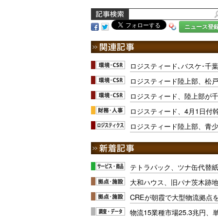
ニュース登
ロジスティード､バスケ･千
ロジスティード陸上部、松
ロジスティード、陸上部が
ロジスティード、4月1日付
ロジスティード陸上部、青
テトラパック、ツナ缶代替紙
大和ハウス、旧パナ茨木跡
CREが朝霞で大型物流拠点
物流15業種市場25.3兆円