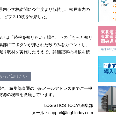
県内小学校訪問に今年度より協賛し、松戸市内の
個、ビブス10枚を寄贈した。
るいは「続報を知りたい」場合、下の「もっと知り
集部にてボタンが押された数のみをカウントし、
掘り取材を実施したうえで、詳細記事の掲載を積
もっと知りたい
場合、編集部直通の下記メールアドレスまでご一報
材源の秘匿を徹底しています。
LOGISTICS TODAY編集部
メール：support@logi-today.com