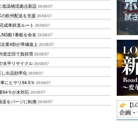
に低温物流拠点新設
26/08/07
Xの欧州配送を支援
26/08/07
に完成車鉄道ルート
26/08/07
LNG船1番船を命名
26/08/07
C企業4割が準備途上
26/08/07
州道迂回で負担増
26/08/07
で水平リサイクル
26/08/07
対応し出品効率化
26/08/07
にヒヤリ94.5％
26/08/07
業64％が未対応
26/08/07
輸送をバージに転換
26/08/07