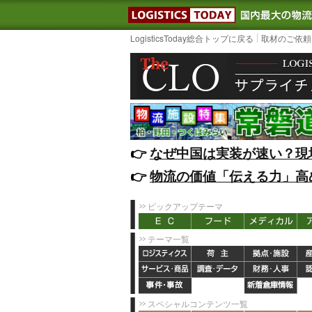
LOGISTIC
LogisticsToday総合トップに戻る
取材のご依頼
👉️
なぜ中国は実装が速い？現
👉️
物流の価値「伝える力」高
ピックアップテーマ
テーマ一覧
スペシャルコンテンツ一覧