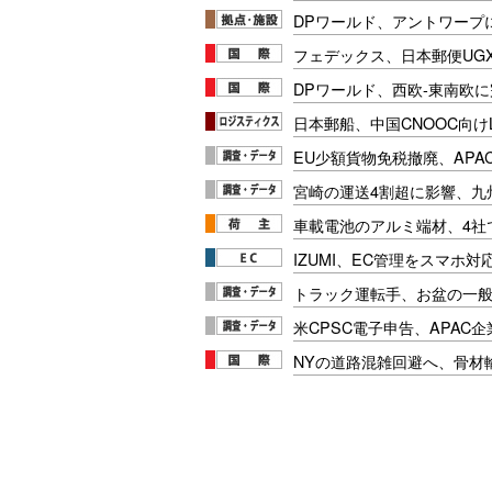
DPワールド、アントワープ
フェデックス、日本郵便UG
DPワールド、西欧-東南欧
日本郵船、中国CNOOC向け
EU少額貨物免税撤廃、APA
宮崎の運送4割超に影響、九
車載電池のアルミ端材、4社
IZUMI、EC管理をスマホ
トラック運転手、お盆の一般車
米CPSC電子申告、APAC企
NYの道路混雑回避へ、骨材