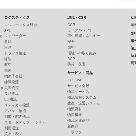
ロジスティクス
環境・CSR
話
ロジスティクス総合
CSR
短
モーダルシフト
3PL
D
フォワーダー
再生可能エネルギー
の
事
倉庫
安全
港湾
燃料
値
トラック輸送
環境への取り組み
新
海運
BCP
高
防災・災害
航空
鉄道
サービス・商品
物流子会社
ICT・IoT
静脈物流
サービス全般
災害物流
ンネ
物流サービス
食品物流
物流情報システム
EC物流
生産・流通システム
メディカル物流
物流資材
アパレル物流
物流機器
都市・館内物流
物流関連商品
スタートアップ･ベンチャー
新商品
利用運送
トラック
貿易・税関