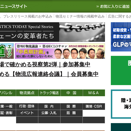
S TODAY｜国内最大の物流ニュースサイト
3PL, SCMなど国内外の最新の物流
、プレスリリース掲載のお申込み
物流セミナー情報の掲載申込み
広告に関する
場で確かめる視察第2弾｜参加募集中
める【物流広報連絡会議】｜会員募集中