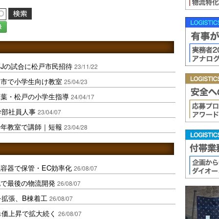
録
葉Jの試合に松戸市民招待
23/11/22
戸市で小学生向け教室
25/04/23
千葉・松戸の小学生指導
24/04/17
幹部社員人事
23/04/07
少年教室で講師｜短報
23/04/28
容器で保管・EC効率化
26/08/07
地で最後の物流開発
26/08/07
を拡張、B棟着工
26/08/07
、単価上昇で拡大続く
26/08/07