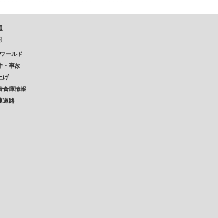
題
報
Pワールド
件・事故
上げ
着倉庫情報
速道路