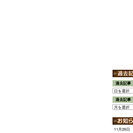
過去記事
過去記事
11月26日