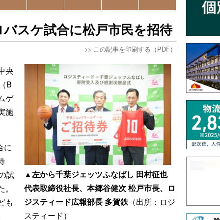
ロバスケ試合に松戸市民を招待
>>
この記事を印刷する（PDF）
中央
（B
ムゲ
実施
合に
待
▲左から千葉ジェッツふなばし 田村征也
の試
代表取締役社長、本郷谷健次 松戸市長、ロ
た。
ジスティード広報部長 多賀鉄
（出所：ロジ
ども
スティード）
。