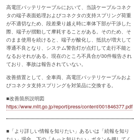
高電圧バッテリケーブルにおいて、当該ケーブルコネク
タの端子表面処理およびコネクタの支持スプリング荷重
が不適切なため、段差乗り越え時に車体下部が干渉した
際、端子が摺動して摩耗することがある。そのため、そ
のまま使用を続けると、端子が酸化し、抵抗が増大して
導通不良となり、システム警告灯が点灯して走行不能と
なるおそれがある。現在のところ不具合が30件報告され
ており、事故は報告されていない。
改善措置として、全車両、高電圧バッテリケーブルおよ
びコネクタ支持スプリングを対策品に交換する。
■改善箇所説明図
https://www.mlit.go.jp/report/press/content/001846377.pdf
■「より詳しい情報を知りたい」あるいは「続報を知り
たい」場合、下の「もっと知りたい」ボタンを押してく