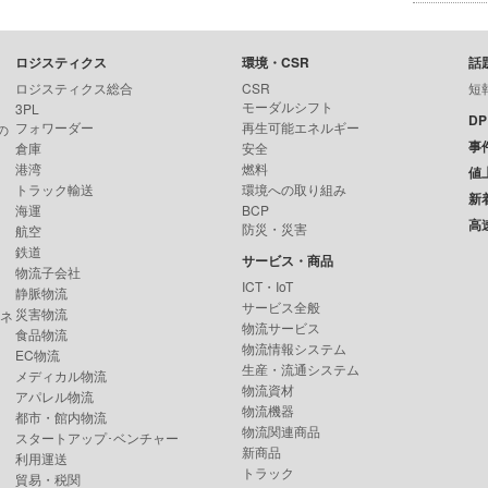
ロジスティクス
環境・CSR
話
ロジスティクス総合
CSR
短
モーダルシフト
3PL
D
フォワーダー
再生可能エネルギー
の
事
倉庫
安全
港湾
燃料
値
トラック輸送
環境への取り組み
新
海運
BCP
高
防災・災害
航空
鉄道
サービス・商品
物流子会社
ICT・IoT
静脈物流
サービス全般
災害物流
ンネ
物流サービス
食品物流
物流情報システム
EC物流
生産・流通システム
メディカル物流
物流資材
アパレル物流
物流機器
都市・館内物流
物流関連商品
スタートアップ･ベンチャー
新商品
利用運送
トラック
貿易・税関