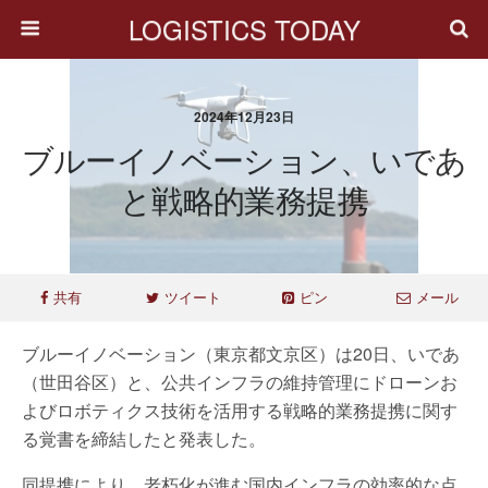
LOGISTICS TODAY
2024年12月23日
ブルーイノベーション、いであ
と戦略的業務提携
共有
ツイート
ピン
メール
ブルーイノベーション（東京都文京区）は20日、いであ
（世田谷区）と、公共インフラの維持管理にドローンお
よびロボティクス技術を活用する戦略的業務提携に関す
る覚書を締結したと発表した。
同提携により、老朽化が進む国内インフラの効率的な点