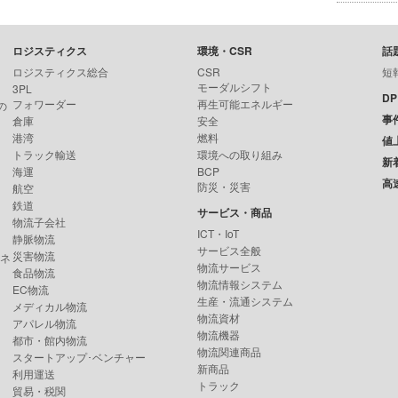
ロジスティクス
環境・CSR
話
ロジスティクス総合
CSR
短
モーダルシフト
3PL
D
フォワーダー
再生可能エネルギー
の
事
倉庫
安全
港湾
燃料
値
トラック輸送
環境への取り組み
新
海運
BCP
高
防災・災害
航空
鉄道
サービス・商品
物流子会社
ICT・IoT
静脈物流
サービス全般
災害物流
ンネ
物流サービス
食品物流
物流情報システム
EC物流
生産・流通システム
メディカル物流
物流資材
アパレル物流
物流機器
都市・館内物流
物流関連商品
スタートアップ･ベンチャー
新商品
利用運送
トラック
貿易・税関