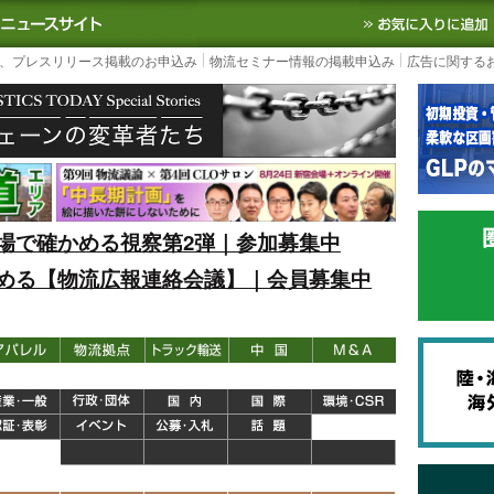
S TODAY｜国内最大の物流ニュースサイト
3PL, SCMなど国内外の最新の物流
、プレスリリース掲載のお申込み
物流セミナー情報の掲載申込み
広告に関する
場で確かめる視察第2弾｜参加募集中
める【物流広報連絡会議】｜会員募集中