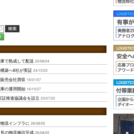
録
倉庫で熟成して配送
20/08/04
構築へ6社が実証
24/10/23
器販売会社買収
16/01/07
倉庫の運用開始
16/10/27
実証推進協議会を設立
23/07/20
を物流インフラに
26/08/05
伏見の物流施設完成
26/08/05