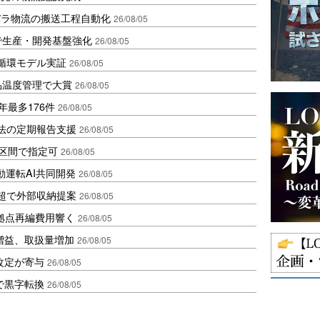
バラ物流の搬送工程自動化
26/08/05
で生産・開発基盤強化
26/08/05
循環モデル実証
26/08/05
品温度管理で大賞
26/08/05
年最多176件
26/08/05
化法の定期報告支援
26/08/05
1区間で指定可
26/08/05
動運転AI共同開発
26/08/05
超で外部収納提案
26/08/05
、拠点再編費用響く
26/08/05
増益、取扱量増加
26/08/05
改定が寄与
26/08/05
で黒字転換
26/08/05