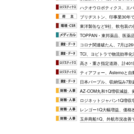
ハクオウロボティクス、エ
ブリヂストン、印事業30年
東洋製缶など9社、軟包装の
TOPPAN・東邦薬品、医薬
コロナ関連破たん、7月は26
TCI、ヨビトラで物流効率
高さ・重さ指定道路、計40
ティアフォー、Astemoと自
日本パープル、収納悩み7割
AZ-COM丸和1Q増収減益
ロジネットジャパン1Q増収
レンゴー1Q大幅増益、価格
玉井商船1Q、外航市況改善