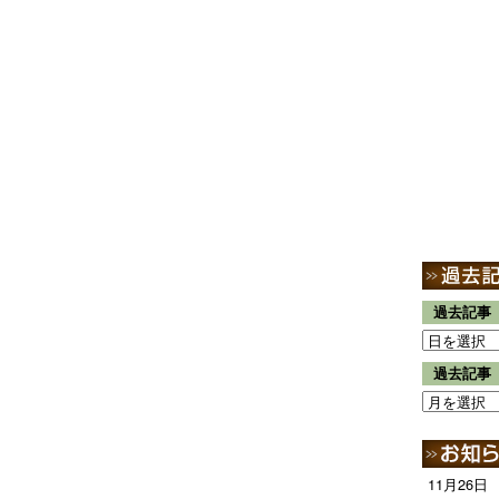
過去記事
過去記事
11月26日