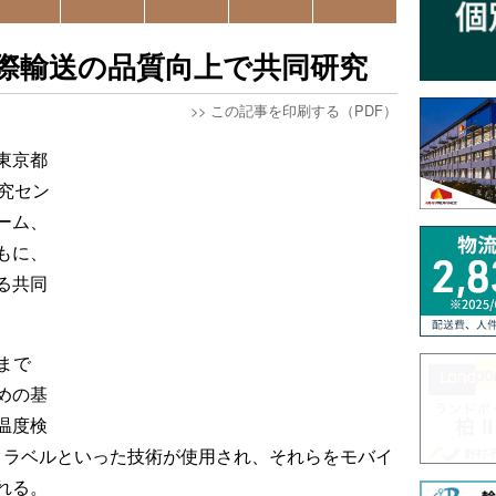
際輸送の品質向上で共同研究
>>
この記事を印刷する（PDF）
東京都
究セン
ーム、
もに、
る共同
月まで
めの基
温度検
クラベルといった技術が使用され、それらをモバイ
れる。