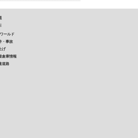
題
報
Pワールド
件・事故
上げ
着倉庫情報
速道路