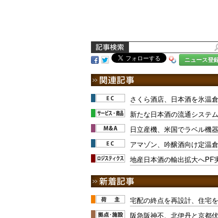
ニュース登
さくら酒店、日本酒を氷温
新たな日本酒の流通システム
日立産機、米国でラベル機
アマゾン、吟醸酒向け定温
地産日本酒の輸出拡大へPF
宅配の終点を再設計、住宅
阪急阪神不、北伊丹と京都