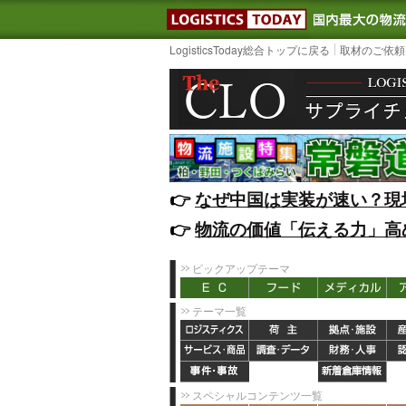
LOGISTIC
LogisticsToday総合トップに戻る
取材のご依頼
👉️
なぜ中国は実装が速い？現
👉️
物流の価値「伝える力」高
ピックアップテーマ
テーマ一覧
スペシャルコンテンツ一覧