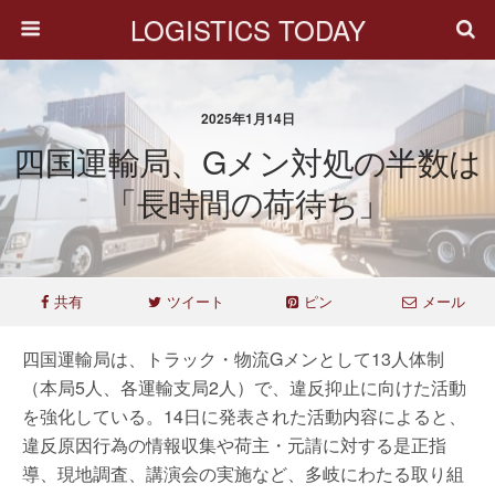
LOGISTICS TODAY
2025年1月14日
四国運輸局、Gメン対処の半数は
「長時間の荷待ち」
共有
ツイート
ピン
メール
四国運輸局は、トラック・物流Gメンとして13人体制
（本局5人、各運輸支局2人）で、違反抑止に向けた活動
を強化している。14日に発表された活動内容によると、
違反原因行為の情報収集や荷主・元請に対する是正指
導、現地調査、講演会の実施など、多岐にわたる取り組