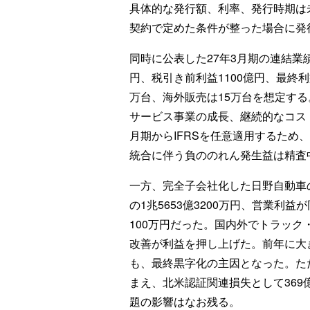
具体的な発行額、利率、発行時期は
契約で定めた条件が整った場合に発
同時に公表した27年3月期の連結業績
円、税引き前利益1100億円、最終
万台、海外販売は15万台を想定す
サービス事業の成長、継続的なコス
月期からIFRSを任意適用するため
統合に伴う負ののれん発生益は精査
一方、完全子会社化した日野自動車の
の1兆5653億3200万円、営業利益が
100万円だった。国内外でトラッ
改善が利益を押し上げた。前年に大
も、最終黒字化の主因となった。た
まえ、北米認証関連損失として369
題の影響はなお残る。