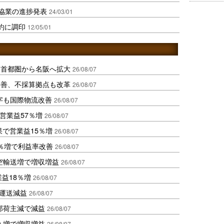
協業の進捗発表
24/03/01
約に調印
12/05/01
、首都圏から名阪へ拡大
26/08/07
に改善、不採算拠点も改革
26/08/07
字も国際物流改善
26/08/07
営業益57％増
26/08/07
果で営業益15％増
26/08/07
2％増で利益率改善
26/08/07
空輸送増で増収増益
26/08/07
業益18％増
26/08/07
も運送減益
26/08/07
部荷主減で減益
26/08/07
入増で増収増益
26/08/07