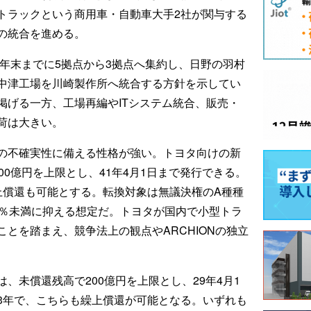
トラックという商用車・自動車大手2社が関与する
の統合を進める。
8年末までに5拠点から3拠点へ集約し、日野の羽村
中津工場を川崎製作所へ統合する方針を示してい
掲げる一方、工場再編やITシステム統合、販売・
荷は大きい。
の不確実性に備える性格が強い。トヨタ向けの新
00億円を上限とし、41年4月1日まで発行できる。
上償還も可能とする。転換対象は無議決権のA種種
0％未満に抑える想定だ。トヨタが国内で小型トラ
とを踏まえ、競争法上の観点やARCHIONの独立
、未償還残高で200億円を上限とし、29年4月1
3年で、こちらも繰上償還が可能となる。いずれも