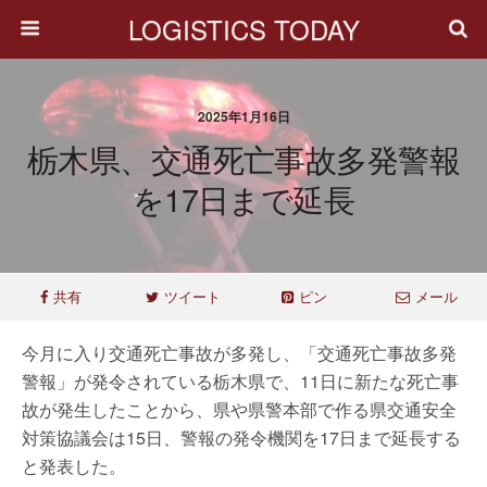
LOGISTICS TODAY
2025年1月16日
栃木県、交通死亡事故多発警報
を17日まで延長
共有
ツイート
ピン
メール
今月に入り交通死亡事故が多発し、「交通死亡事故多発
警報」が発令されている栃木県で、11日に新たな死亡事
故が発生したことから、県や県警本部で作る県交通安全
対策協議会は15日、警報の発令機関を17日まで延長する
と発表した。