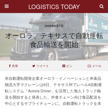
LOGISTICS TODAY
2026年5月7日
オーロラ、テキサスで自動運転
食品輸送を開始
共有
ツイート
ピン
メール
米自動運転開発企業オーロラ・イノベーションと米食品
物流大手マクレーンは6日、テキサス州でレベル4自動運
転システム「Aurora Driver」を活用した無人トラック輸
送を開始すると発表した。外食チェーン向け食品配送を
中心とするサプライチェーンに、自動運転トラックを本