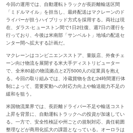
今回の運用では、自動運転トラックが長距離輸送区間
「ミドルマイル」を担当し、最終配送はマクレーンのド
ライバーが担うハイブリッド方式を採用する。両社は現
在、ダラス-ヒューストン間で1日2往復、週7日の運行を
行っており、今後は米南部「サンベルト」地域の配送セ
ンター間へ拡大する計画だ。
マクレーンはコンビニエンスストア、量販店、外食チェ
ーン向け物流を展開する米大手ディストリビューター
で、全米80超の物流拠点と2万5000人の従業員を抱え
る。今回の取り組みでは、冷蔵貨物を含む24時間運行体
制によって、需要変動への対応力向上や輸送能力不足の
緩和を狙う。
米国物流業界では、長距離ドライバー不足や輸送コスト
上昇を背景に、自動運転トラックへの投資が加速してい
る。一方で、安全性検証や州ごとの規制対応、責任範囲
整理などが商用化拡大の課題となっている。オーロラは