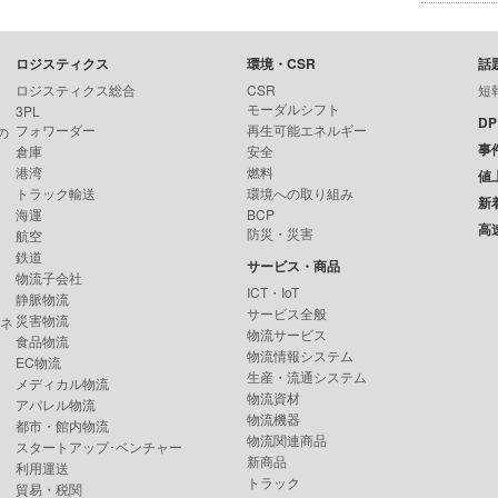
ロジスティクス
環境・CSR
話
ロジスティクス総合
CSR
短
モーダルシフト
3PL
D
フォワーダー
再生可能エネルギー
の
事
倉庫
安全
港湾
燃料
値
トラック輸送
環境への取り組み
新
海運
BCP
高
防災・災害
航空
鉄道
サービス・商品
物流子会社
ICT・IoT
静脈物流
サービス全般
災害物流
ンネ
物流サービス
食品物流
物流情報システム
EC物流
生産・流通システム
メディカル物流
物流資材
アパレル物流
物流機器
都市・館内物流
物流関連商品
スタートアップ･ベンチャー
新商品
利用運送
トラック
貿易・税関