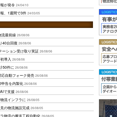
警報が発令
24/04/10
報、1週間で3件
24/03/05
中国物流最前線
26/08/06
り40台回復
26/08/06
ステーション受け取り実証
26/08/06
内初導入
26/08/06
計50件に
26/08/06
ロ対応自動フォーク発売
26/08/06
2申告を内製化
26/08/06
AIで支援
26/08/06
を物流インフラに
26/08/05
伏見の物流施設完成
26/08/05
バラ物流の搬送工程自動化
26/08/05