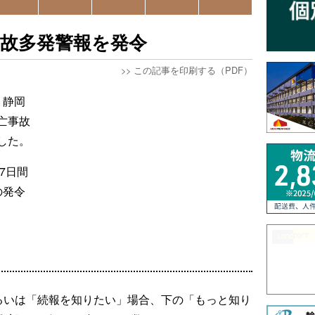
事故多発警報を発令
>>
この記事を印刷する（PDF）
、静岡
亡事故
した。
の7日間
の発令
。
るいは「続報を知りたい」場合、下の「もっと知り