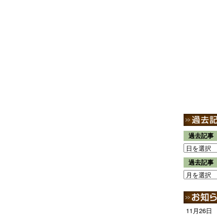
過去記事
過去記事
11月26日