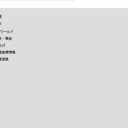
題
報
Pワールド
件・事故
上げ
着倉庫情報
速道路