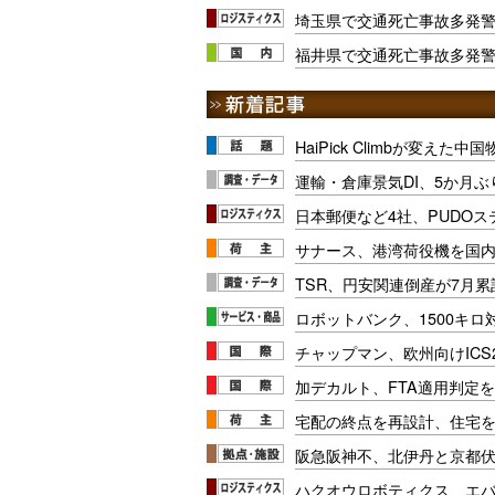
埼玉県で交通死亡事故多発
福井県で交通死亡事故多発警
HaiPick Climbが変えた
運輸・倉庫景気DI、5か月ぶ
日本郵便など4社、PUDO
サナース、港湾荷役機を国
TSR、円安関連倒産が7月累
ロボットバンク、1500キ
チャップマン、欧州向けICS
加デカルト、FTA適用判定を
宅配の終点を再設計、住宅
阪急阪神不、北伊丹と京都
ハクオウロボティクス、エ