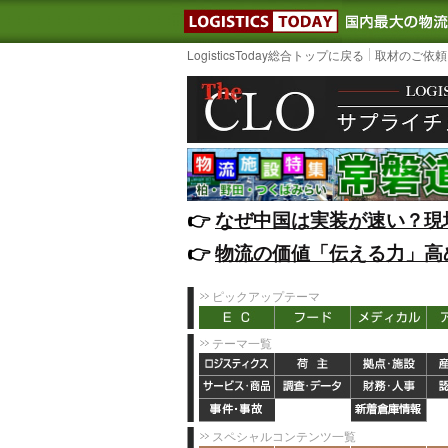
LOGISTIC
LogisticsToday総合トップに戻る
取材のご依頼
👉️
なぜ中国は実装が速い？現
👉️
物流の価値「伝える力」高
ピックアップテーマ
テーマ一覧
スペシャルコンテンツ一覧