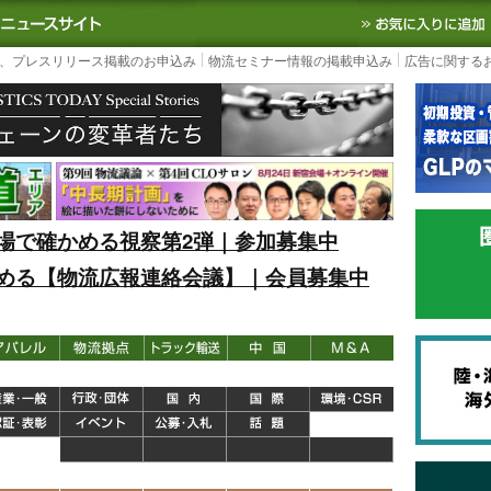
S TODAY｜国内最大の物流ニュースサイト
3PL, SCMなど国内外の最新の物流
、プレスリリース掲載のお申込み
物流セミナー情報の掲載申込み
広告に関する
場で確かめる視察第2弾｜参加募集中
める【物流広報連絡会議】｜会員募集中