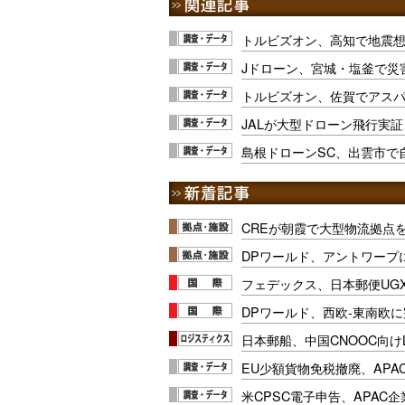
トルビズオン、高知で地震
Jドローン、宮城・塩釜で災
トルビズオン、佐賀でアス
JALが大型ドローン飛行実証
島根ドローンSC、出雲市で
CREが朝霞で大型物流拠点
DPワールド、アントワープ
フェデックス、日本郵便UG
DPワールド、西欧-東南欧
日本郵船、中国CNOOC向け
EU少額貨物免税撤廃、APA
米CPSC電子申告、APAC企