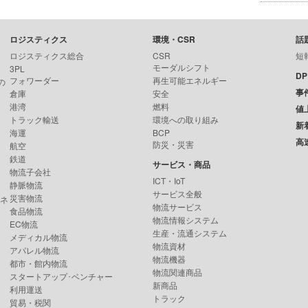
ロジスティクス
環境・CSR
話
ロジスティクス総合
CSR
短
モーダルシフト
3PL
D
フォワーダー
再生可能エネルギー
の
事
倉庫
安全
港湾
燃料
値
トラック輸送
環境への取り組み
新
海運
BCP
高
防災・災害
航空
鉄道
サービス・商品
物流子会社
ICT・IoT
静脈物流
サービス全般
災害物流
ンネ
物流サービス
食品物流
物流情報システム
EC物流
生産・流通システム
メディカル物流
物流資材
アパレル物流
物流機器
都市・館内物流
物流関連商品
スタートアップ･ベンチャー
新商品
利用運送
トラック
貿易・税関