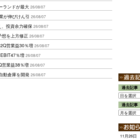
ポーランドが最大
26/08/07
造業が伸びけん引
26/08/07
え、投資余力確保
26/08/07
予想を上方修正
26/08/07
2Q営業益30％増
26/08/07
BIT47％増
26/08/07
Q営業益38％増
26/08/07
ス自動倉庫を開発
26/08/07
過去記事
過去記事
11月26日