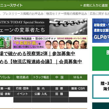
S TODAY｜国内最大の物流ニュースサイト
3PL, SCMなど国内外の最新の物流
、プレスリリース掲載のお申込み
物流セミナー情報の掲載申込み
広告に関する
場で確かめる視察第2弾｜参加募集中
める【物流広報連絡会議】｜会員募集中