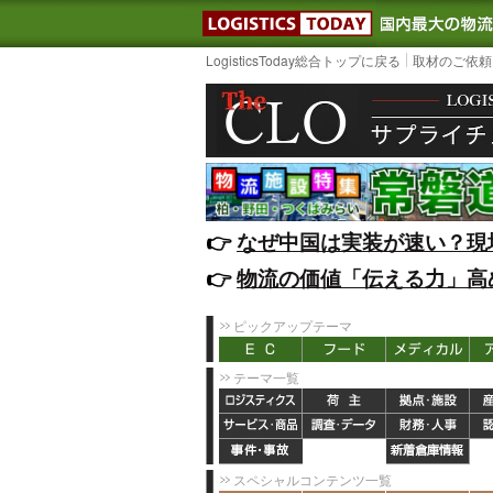
LOGISTIC
LogisticsToday総合トップに戻る
取材のご依頼
👉️
なぜ中国は実装が速い？現
👉️
物流の価値「伝える力」高
ピックアップテーマ
テーマ一覧
スペシャルコンテンツ一覧