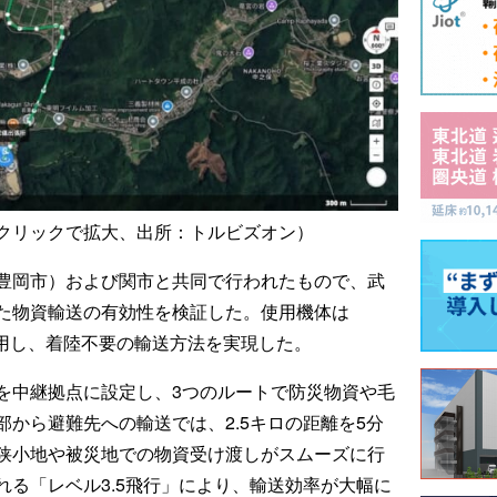
クリックで拡大、出所：トルビズオン）
豊岡市）および関市と共同で行われたもので、武
た物資輸送の有効性を検証した。使用機体は
チを活用し、着陸不要の輸送方法を実現した。
を中継拠点に設定し、3つのルートで防災物資や毛
から避難先への輸送では、2.5キロの距離を5分
狭小地や被災地での物資受け渡しがスムーズに行
る「レベル3.5飛行」により、輸送効率が大幅に