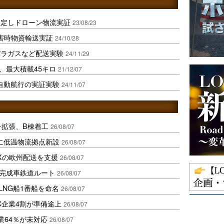
想定しドローン物流実証
23/08/23
害時物資輸送実証
24/10/28
パラガスなど配送実験
24/11/29
、最大積載45キロ
21/12/07
自動航行の実証実験
24/11/07
を拡張、B棟着工
26/08/07
に低温物流拠点新設
26/08/07
Xの欧州配送を支援
26/08/07
に完成車鉄道ルート
26/08/07
LNG船1番船を命名
26/08/07
C企業4割が準備途上
26/08/07
業64％が未対応
26/08/07