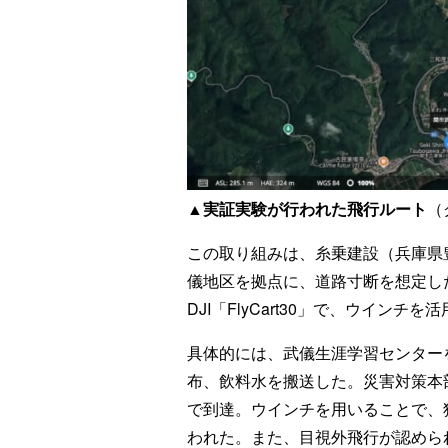
▲実証実験が行われた飛行ルート
（
この取り組みは、糸乗建設（兵庫県
儀地区を拠点に、道路寸断を想定し
DJI「FlyCart30」で、ウイン
具体的には、武儀生涯学習センター
布、飲料水を搬送した。災害対策本部
で到達。ウインチを用いることで、
われた。また、目視外飛行が認められ