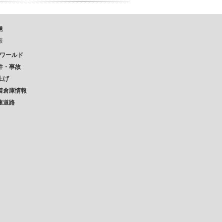
題
報
Pワールド
件・事故
上げ
着倉庫情報
速道路