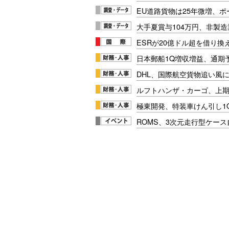
EU道路貨物は25年微増、
大手夏賞与104万円、非製
ESRが20億ドル超を借り換
日本郵船1Q増収増益、通期
DHL、国際航空貨物追い風に
ルフトハンザ・カーゴ、上期E
極東開発、特装車けん引し1
ROMS、3次元走行型ケー