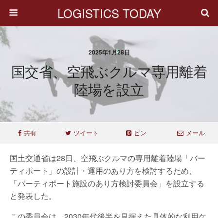
LOGISTICS TODAY
2025年1月28日
国交省、空飛ぶクルマ専用離着
陸場を設立
共有
ツイート
ピン
メール
国土交通省は28日、空飛ぶクルマの専用離着陸場「バー
ティポート」の設計・運用のあり方を検討するため、
「バーティポート施設のあり方検討委員会」を設立する
と発表した。
この委員会は、2030年代後半を見据えた具体的な利用ケ