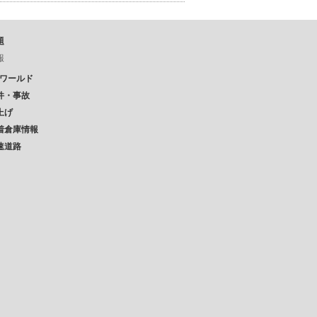
題
報
Pワールド
件・事故
上げ
着倉庫情報
速道路