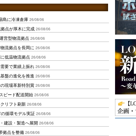
扇島に冷凍倉庫
26/08/06
域拠点が厚木に完成
26/08/06
運営型物流拠点
26/08/06
温物流拠点を長岡に
26/08/06
ダに低温物流拠点
26/08/06
送需要で業績上振れ
26/08/06
流基盤の進化を推進
26/08/06
賞の現場革新特別賞
26/08/06
しスピード配送開始
26/08/06
ークリフト刷新
26/08/06
材の循環モデル実証
26/08/06
物流・建設・製造へ展開
26/08/06
帯拠点を整備
26/08/06