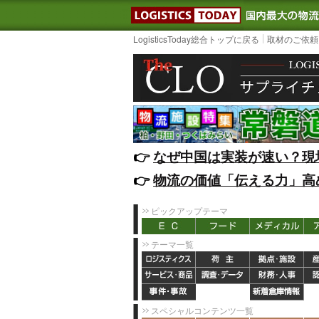
LOGISTIC
LogisticsToday総合トップに戻る
取材のご依頼
👉️
なぜ中国は実装が速い？現
👉️
物流の価値「伝える力」高
ピックアップテーマ
テーマ一覧
スペシャルコンテンツ一覧