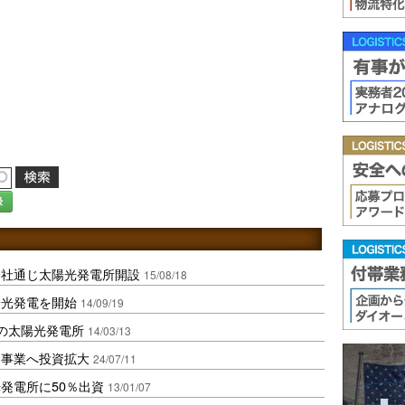
録
会社通じ太陽光発電所開設
15/08/18
陽光発電を開始
14/09/19
の太陽光発電所
14/03/13
ネ事業へ投資拡大
24/07/11
発電所に50％出資
13/01/07