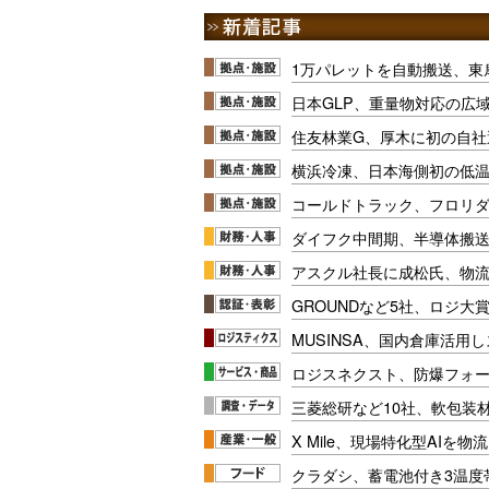
1万パレットを自動搬送、東
日本GLP、重量物対応の広
住友林業G、厚木に初の自社
横浜冷凍、日本海側初の低
コールドトラック、フロリ
ダイフク中間期、半導体搬
アスクル社長に成松氏、物
GROUNDなど5社、ロジ大
MUSINSA、国内倉庫活用
ロジスネクスト、防爆フォ
三菱総研など10社、軟包装
X Mile、現場特化型AIを
クラダシ、蓄電池付き3温度