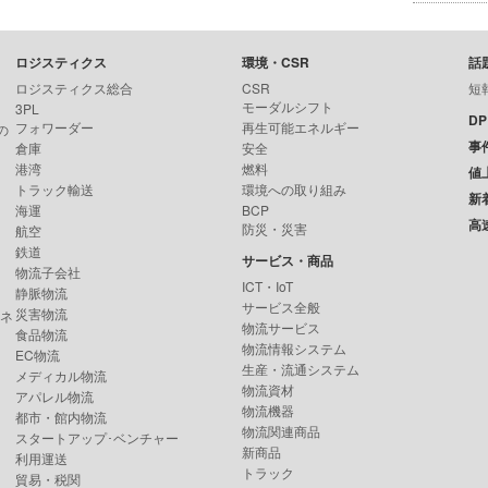
ロジスティクス
環境・CSR
話
ロジスティクス総合
CSR
短
モーダルシフト
3PL
D
フォワーダー
再生可能エネルギー
の
事
倉庫
安全
港湾
燃料
値
トラック輸送
環境への取り組み
新
海運
BCP
高
防災・災害
航空
鉄道
サービス・商品
物流子会社
ICT・IoT
静脈物流
サービス全般
災害物流
ンネ
物流サービス
食品物流
物流情報システム
EC物流
生産・流通システム
メディカル物流
物流資材
アパレル物流
物流機器
都市・館内物流
物流関連商品
スタートアップ･ベンチャー
新商品
利用運送
トラック
貿易・税関