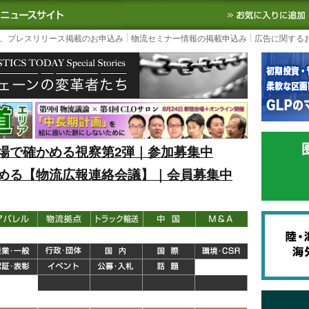
S TODAY｜国内最大の物流ニュースサイト
3PL, SCMなど国内外の最新の物流
、プレスリリース掲載のお申込み
物流セミナー情報の掲載申込み
広告に関する
場で確かめる視察第2弾｜参加募集中
める【物流広報連絡会議】｜会員募集中