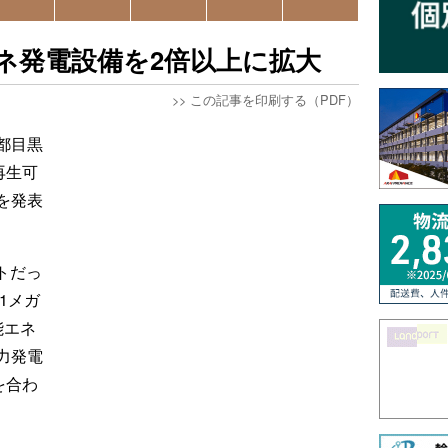
ネ発電設備を2倍以上に拡大
>>
この記事を印刷する（PDF）
都目黒
再生可
を発表
ットだっ
1メガ
能エネ
力発電
を合わ