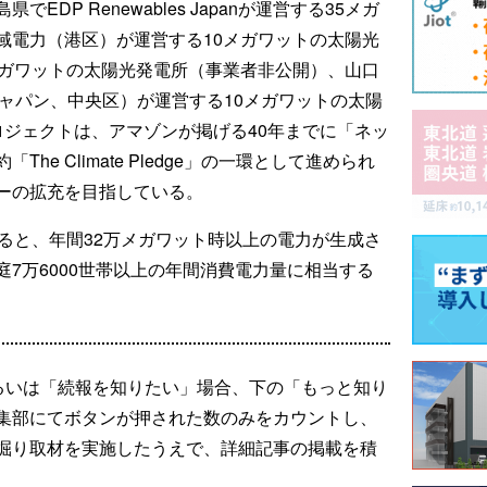
DP Renewables Japanが運営する35メガ
域電力（港区）が運営する10メガワットの太陽光
メガワットの太陽光発電所（事業者非公開）、山口
オ・ジャパン、中央区）が運営する10メガワットの太陽
ロジェクトは、アマゾンが掲げる40年までに「ネッ
e Climate Pledge」の一環として進められ
ーの拡充を目指している。
ると、年間32万メガワット時以上の電力が生成さ
7万6000世帯以上の年間消費電力量に相当する
るいは「続報を知りたい」場合、下の「もっと知り
集部にてボタンが押された数のみをカウントし、
掘り取材を実施したうえで、詳細記事の掲載を積