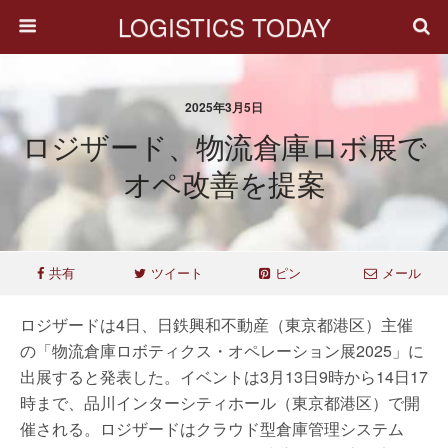
LOGISTICS TODAY
2025年3月5日
ロジザード、物流倉庫ロボ展で
オペ改善を提案
共有
ツイート
ピン
メール
ロジザードは4日、日鉄興和不動産（東京都港区）主催
の「物流倉庫ロボティクス・オペレーション展2025」に
出展すると発表した。イベントは3月13日9時から14日17
時まで、品川インターシティホール（東京都港区）で開
催される。ロジザードはクラウド型倉庫管理システム