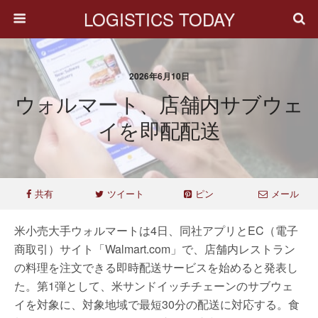
LOGISTICS TODAY
2026年6月10日
ウォルマート、店舗内サブウェ
イを即配配送
共有
ツイート
ピン
メール
米小売大手ウォルマートは4日、同社アプリとEC（電子
商取引）サイト「Walmart.com」で、店舗内レストラン
の料理を注文できる即時配送サービスを始めると発表し
た。第1弾として、米サンドイッチチェーンのサブウェ
イを対象に、対象地域で最短30分の配送に対応する。食