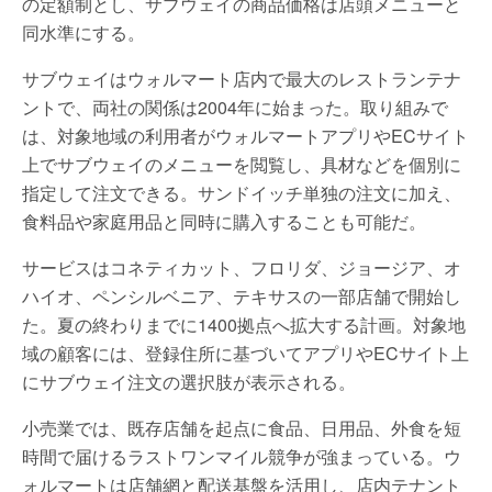
の定額制とし、サブウェイの商品価格は店頭メニューと
同水準にする。
サブウェイはウォルマート店内で最大のレストランテナ
ントで、両社の関係は2004年に始まった。取り組みで
は、対象地域の利用者がウォルマートアプリやECサイト
上でサブウェイのメニューを閲覧し、具材などを個別に
指定して注文できる。サンドイッチ単独の注文に加え、
食料品や家庭用品と同時に購入することも可能だ。
サービスはコネティカット、フロリダ、ジョージア、オ
ハイオ、ペンシルベニア、テキサスの一部店舗で開始し
た。夏の終わりまでに1400拠点へ拡大する計画。対象地
域の顧客には、登録住所に基づいてアプリやECサイト上
にサブウェイ注文の選択肢が表示される。
小売業では、既存店舗を起点に食品、日用品、外食を短
時間で届けるラストワンマイル競争が強まっている。ウ
ォルマートは店舗網と配送基盤を活用し、店内テナント