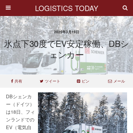
LOGISTICS TODAY
2025年3月19日
氷点下30度でEV安定稼働、DBシ
ェンカー
共有
ツイート
ピン
メール
DBシェンカ
ー（ドイツ）
は18日、フィ
ンランドでの
EV（電気自