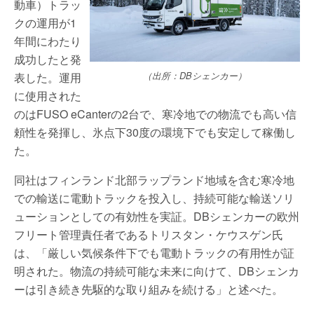
動車）トラッ
クの運用が1
年間にわたり
成功したと発
表した。運用
（出所：DBシェンカー）
に使用された
のはFUSO eCanterの2台で、寒冷地での物流でも高い信
頼性を発揮し、氷点下30度の環境下でも安定して稼働し
た。
同社はフィンランド北部ラップランド地域を含む寒冷地
での輸送に電動トラックを投入し、持続可能な輸送ソリ
ューションとしての有効性を実証。DBシェンカーの欧州
フリート管理責任者であるトリスタン・ケウスゲン氏
は、「厳しい気候条件下でも電動トラックの有用性が証
明された。物流の持続可能な未来に向けて、DBシェンカ
ーは引き続き先駆的な取り組みを続ける」と述べた。