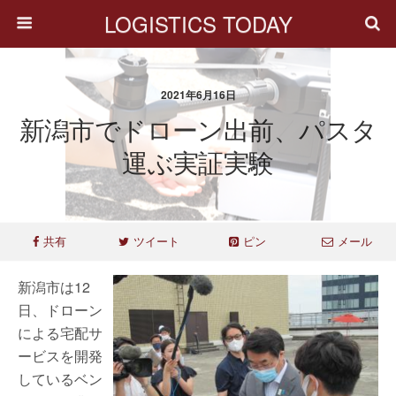
LOGISTICS TODAY
2021年6月16日
新潟市でドローン出前、パスタ
運ぶ実証実験
共有
ツイート
ピン
メール
新潟市は12
日、ドローン
による宅配サ
ービスを開発
しているベン