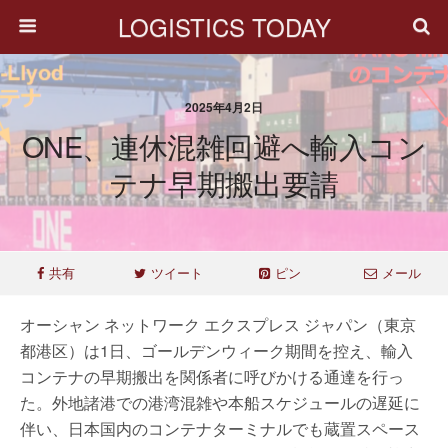
LOGISTICS TODAY
2025年4月2日
ONE、連休混雑回避へ輸入コン
テナ早期搬出要請
共有
ツイート
ピン
メール
オーシャン ネットワーク エクスプレス ジャパン（東京
都港区）は1日、ゴールデンウィーク期間を控え、輸入
コンテナの早期搬出を関係者に呼びかける通達を行っ
た。外地諸港での港湾混雑や本船スケジュールの遅延に
伴い、日本国内のコンテナターミナルでも蔵置スペース