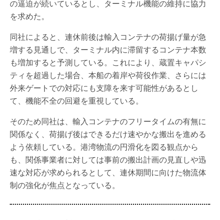
の逼迫が続いているとし、ターミナル機能の維持に協力
を求めた。
同社によると、連休前後は輸入コンテナの荷揚げ量が急
増する見通しで、ターミナル内に滞留するコンテナ本数
も増加すると予測している。これにより、蔵置キャパシ
ティを超過した場合、本船の着岸や荷役作業、さらには
外来ゲートでの対応にも支障を来す可能性があるとし
て、機能不全の回避を重視している。
そのため同社は、輸入コンテナのフリータイムの有無に
関係なく、荷揚げ後はできるだけ速やかな搬出を進める
よう依頼している。港湾物流の円滑化を図る観点から
も、関係事業者に対しては事前の搬出計画の見直しや迅
速な対応が求められるとして、連休期間に向けた物流体
制の強化が焦点となっている。