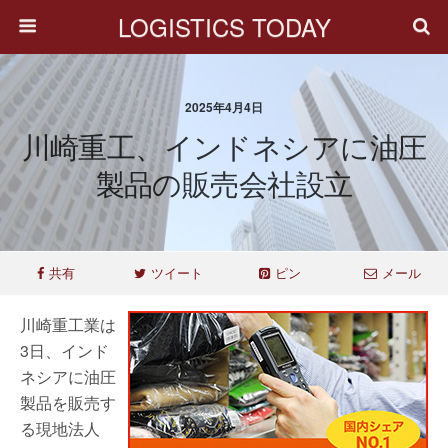
LOGISTICS TODAY
2025年4月4日
川崎重工、インドネシアに油圧
製品の販売会社設立
共有
ツイート
ピン
メール
川崎重工業は
3日、インド
ネシアに油圧
製品を販売す
る現地法人