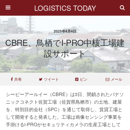
LOGISTICS TODAY
2025年4月4日
CBRE、鳥栖でi-PRO中核工場建
設サポート
共有
ツイート
ピン
メール
シービーアールイー（CBRE）は3日、閉鎖されたパナソ
ニックコネクト佐賀工場（佐賀県鳥栖市）の土地、建屋
を、特別目的会社（SPC）を通じて取得し、賃貸工場と
して開発すると発表した。工場は画像センシング事業を
手掛けるi-PROがセキュリティカメラの生産工場として