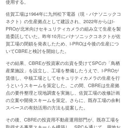
使用する。
佐賀工場は1964年に九州松下電器（現・パナソニックコ
ネクト）の生産拠点として建設され、2022年からはi-
PROが北米向けセキュリティカメラの組み立て生産を製
造委託していた。昨年10月にパナソニックコネクトが佐
賀工場の閉鎖を発表したため、i-PROは今後の生産につ
いてCBREと検討を開始した。
その結果、CBREが投資家の出資を受けてSPCの「鳥栖
産業施設」を設立し、工場を整備したうえで、i-PROが
賃借し、中核工場としてセキュリティカメラの生産を行
うというスキームを策定した。この間、CBREは生産拠
点の要件整理と現地調査を実施し、佐賀工場の改修計画
の立案や開発スキームを策定。さらに、既存工場の余剰
スペースの有効活用の方法も提案した。
その後、CBREの投資用不動産運用部門が、既存工場を
取得する事業スキームを構築し、SPCを通じて、用地お