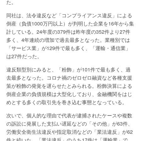
た。
同社は、法令違反など「コンプライアンス違反」による
倒産（負債1000万円以上）が判明した企業を16年から集
計している。24年度の379件は昨年度の352件より27件
多く、4年連続の増加で過去最多となった。業種別では
「サービス業」が129件で最も多く、「運輸・通信業」
は27件だった。
違反類型別にみると、「粉飾」が101件で最も多く、過
去最多となった。コロナ禍のゼロゼロ融資など各種支援
策が粉飾の発覚を遅らせたとみられる。粉飾決算による
倒産企業の負債規模は大型化しており、金融機関をはじ
めとする多くの取引先を巻き込む事態となっている。
次いで、個人的な理由で代表が逮捕されたケースや複数
の訴訟に発展した支払い遅延などの「その他」が63件、
労働安全衛生法違反や指定取消などの「業法違反」が62
件と続いた。「業法違反」のうち17件は「運輸業」で、