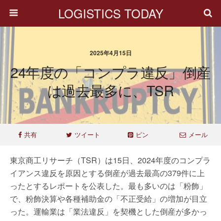
LOGISTICS TODAY
2025年4月15日
24年度の「コンプラ違反」倒産
は過去最多に、TSR
共有
ツイート
ピン
メール
東京商工リサーチ（TSR）は15日、2024年度のコンプラ
イアンス違反を原因とする倒産が過去最高の379件に上
ったとするレポートを公表した。最も多いのは「粉飾」
で、粉飾決算や各種補助金の「不正受給」の増加が目立
った。運輸業は「業法違反」を契機とした倒産が多かっ