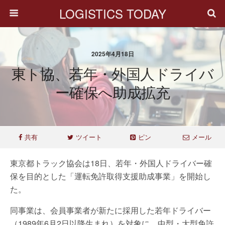
LOGISTICS TODAY
2025年4月18日
東ト協、若年・外国人ドライバ
ー確保へ助成拡充
共有
ツイート
ピン
メール
東京都トラック協会は18日、若年・外国人ドライバー確
保を目的とした「運転免許取得支援助成事業」を開始し
た。
同事業は、会員事業者が新たに採用した若年ドライバー
（1989年6月2日以降生まれ）を対象に、中型・大型免許