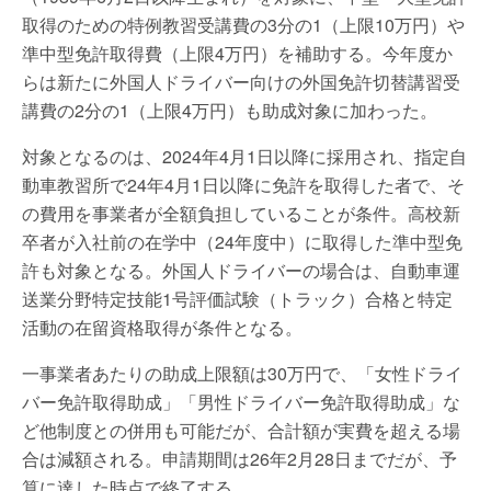
取得のための特例教習受講費の3分の1（上限10万円）や
準中型免許取得費（上限4万円）を補助する。今年度か
らは新たに外国人ドライバー向けの外国免許切替講習受
講費の2分の1（上限4万円）も助成対象に加わった。
対象となるのは、2024年4月1日以降に採用され、指定自
動車教習所で24年4月1日以降に免許を取得した者で、そ
の費用を事業者が全額負担していることが条件。高校新
卒者が入社前の在学中（24年度中）に取得した準中型免
許も対象となる。外国人ドライバーの場合は、自動車運
送業分野特定技能1号評価試験（トラック）合格と特定
活動の在留資格取得が条件となる。
一事業者あたりの助成上限額は30万円で、「女性ドライ
バー免許取得助成」「男性ドライバー免許取得助成」な
ど他制度との併用も可能だが、合計額が実費を超える場
合は減額される。申請期間は26年2月28日までだが、予
算に達した時点で終了する。