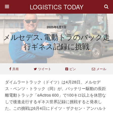
LOGISTICS TODAY
2025年5月1日
メルセデス､電動トラのバック走
行ギネス記録に挑戦
共有
ツイート
ピン
メール
ダイムラートラック（ドイツ）は4月28日、メルセデ
ス・ベンツ・トラック（同）が、バッテリー駆動の長距
離電動トラック「eActros 600」で100キロ以上を休憩な
しで後進走行するギネス世界記録に挑戦すると発表し
た。この挑戦は6月4日にドイツ・ザクセン・アンハルト