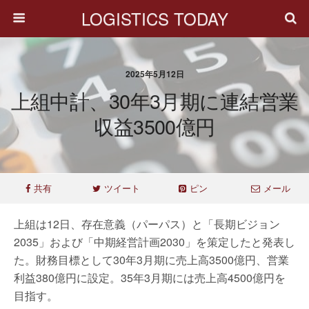
LOGISTICS TODAY
2025年5月12日
上組中計、30年3月期に連結営業
収益3500億円
共有
ツイート
ピン
メール
上組は12日、存在意義（パーパス）と「長期ビジョン
2035」および「中期経営計画2030」を策定したと発表し
た。財務目標として30年3月期に売上高3500億円、営業
利益380億円に設定。35年3月期には売上高4500億円を
目指す。