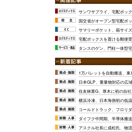
サンワサプライ、宅配ボッ
国交省がオープン型宅配ボ
サマリーポケット、箱サイ
宅配ボックスを置ける郵便
タンスのゲン、門柱一体型
1万パレットを自動搬送、東
日本GLP、重量物対応の広
住友林業G、厚木に初の自社
横浜冷凍、日本海側初の低
コールドトラック、フロリ
ダイフク中間期、半導体搬
アスクル社長に成松氏、物