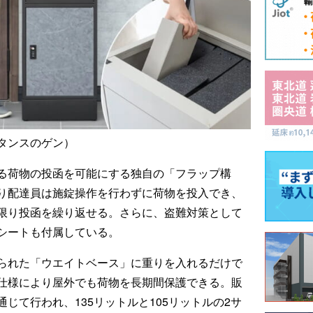
タンスのゲン）
る荷物の投函を可能にする独自の「フラップ構
り配達員は施錠操作を行わずに荷物を投入でき、
限り投函を繰り返せる。さらに、盗難対策として
シートも付属している。
られた「ウエイトベース」に重りを入れるだけで
仕様により屋外でも荷物を長期間保護できる。販
じて行われ、135リットルと105リットルの2サ