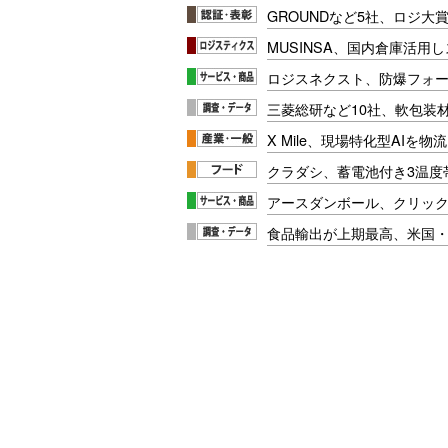
GROUNDなど5社、ロジ大
MUSINSA、国内倉庫活用
ロジスネクスト、防爆フォ
三菱総研など10社、軟包装
X Mile、現場特化型AIを
クラダシ、蓄電池付き3温度
アースダンボール、クリッ
食品輸出が上期最高、米国