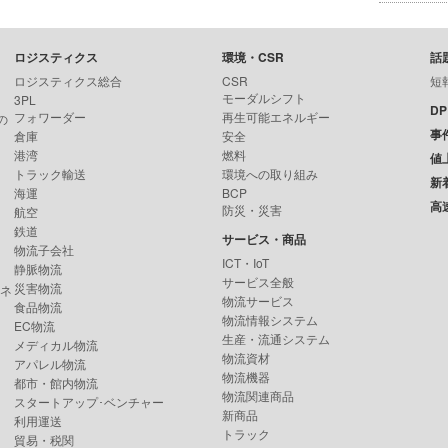
ロジスティクス
環境・CSR
話
ロジスティクス総合
CSR
短
モーダルシフト
3PL
D
フォワーダー
再生可能エネルギー
の
事
倉庫
安全
港湾
燃料
値
トラック輸送
環境への取り組み
新
海運
BCP
高
防災・災害
航空
鉄道
サービス・商品
物流子会社
ICT・IoT
静脈物流
サービス全般
災害物流
ンネ
物流サービス
食品物流
物流情報システム
EC物流
生産・流通システム
メディカル物流
物流資材
アパレル物流
物流機器
都市・館内物流
物流関連商品
スタートアップ･ベンチャー
新商品
利用運送
トラック
貿易・税関