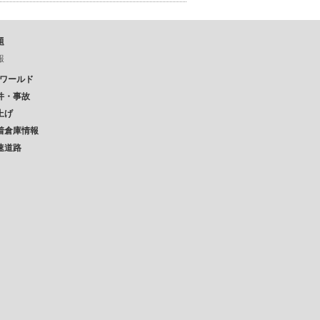
題
報
Pワールド
件・事故
上げ
着倉庫情報
速道路