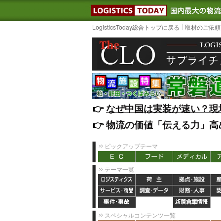
LOGISTIC
LogisticsToday総合トップに戻る
取材のご依頼
👉️
なぜ中国は実装が速い？現
👉️
物流の価値「伝える力」高
ピックアップテーマ
テーマ一覧
スペシャルコンテンツ一覧