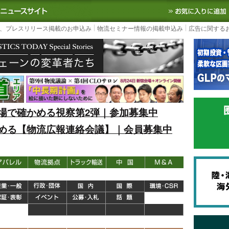
S TODAY｜国内最大の物流ニュースサイト
3PL, SCMなど国内外の最新の物流
、プレスリリース掲載のお申込み
物流セミナー情報の掲載申込み
広告に関する
場で確かめる視察第2弾｜参加募集中
める【物流広報連絡会議】｜会員募集中