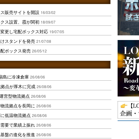
クス販売サイトを開設
16/03/02
ックス設置、霞が関初
18/09/07
ズ変更し宅配ボックス対応
19/07/05
受けスタンドを発売
21/07/08
宅配ボックス発売
26/05/12
扇島に冷凍倉庫
26/08/06
域拠点が厚木に完成
26/08/06
運営型物流拠点
26/08/06
温物流拠点を長岡に
26/08/06
ダに低温物流拠点
26/08/06
送需要で業績上振れ
26/08/06
流基盤の進化を推進
26/08/06