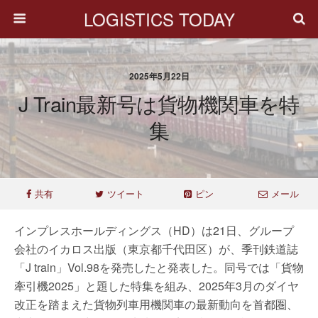
LOGISTICS TODAY
2025年5月22日
J Train最新号は貨物機関車を特
集
共有
ツイート
ピン
メール
インプレスホールディングス（HD）は21日、グループ
会社のイカロス出版（東京都千代田区）が、季刊鉄道誌
「J train」Vol.98を発売したと発表した。同号では「貨物
牽引機2025」と題した特集を組み、2025年3月のダイヤ
改正を踏まえた貨物列車用機関車の最新動向を首都圏、