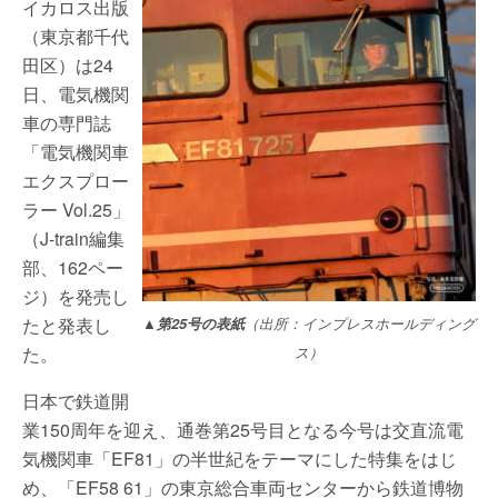
イカロス出版
（東京都千代
田区）は24
日、電気機関
車の専門誌
「電気機関車
エクスプロー
ラー Vol.25」
（J-train編集
部、162ペー
ジ）を発売し
たと発表し
▲第25号の表紙
（出所：インプレスホールディング
た。
ス）
日本で鉄道開
業150周年を迎え、通巻第25号目となる今号は交直流電
気機関車「EF81」の半世紀をテーマにした特集をはじ
め、「EF58 61」の東京総合車両センターから鉄道博物