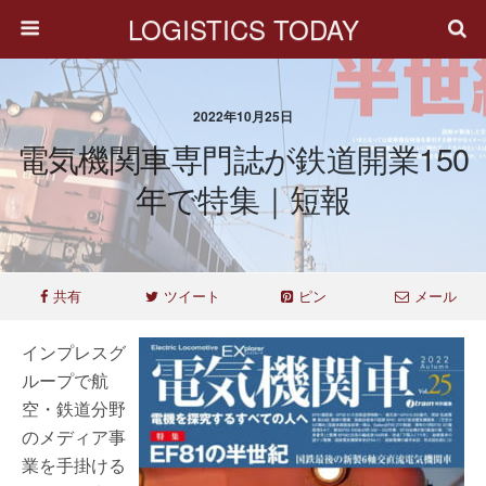
LOGISTICS TODAY
2022年10月25日
電気機関車専門誌が鉄道開業150
年で特集｜短報
共有
ツイート
ピン
メール
インプレスグ
ループで航
空・鉄道分野
のメディア事
業を手掛ける