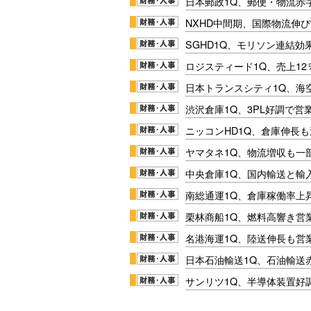
日本郵政1Q、郵便・物流赤
NXHD中間期、国際物流伸び
SGHD1Q、モリソン連結効
ロジスティード1Q、売上1
日本トランスシティ1Q、海
渋沢倉庫1Q、3PL好調で営
ニッコンHD1Q、倉庫伸長
ヤマタネ1Q、物流増収も一
中央倉庫1Q、国内輸送と輸
南総通運1Q、倉庫稼働率上
栗林商船1Q、燃料高響き営
名港海運1Q、陸送伸長も営業
日本石油輸送1Q、石油輸送
サンリツ1Q、半導体装置好調