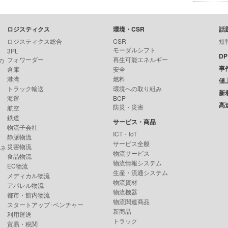
ロジスティクス
環境・CSR
話
ロジスティクス総合
CSR
短
モーダルシフト
3PL
D
フォワーダー
再生可能エネルギー
の
事
倉庫
安全
港湾
燃料
値
トラック輸送
環境への取り組み
新
海運
BCP
高
防災・災害
航空
鉄道
サービス・商品
物流子会社
ICT・IoT
静脈物流
サービス全般
災害物流
ンネ
物流サービス
食品物流
物流情報システム
EC物流
生産・流通システム
メディカル物流
物流資材
アパレル物流
物流機器
都市・館内物流
物流関連商品
スタートアップ･ベンチャー
新商品
利用運送
トラック
貿易・税関