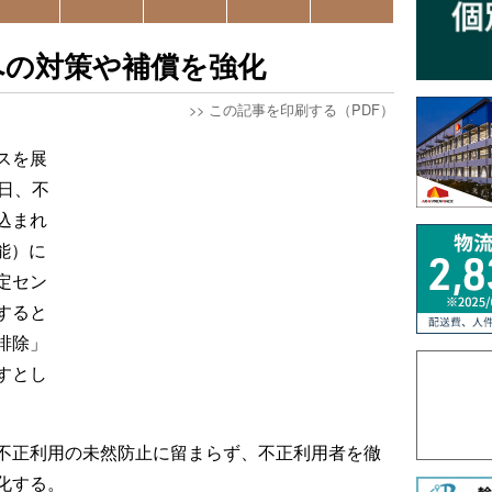
への対策や補償を強化
>>
この記事を印刷する（PDF）
スを展
日、不
込まれ
能）に
定セン
すると
排除」
すとし
不正利用の未然防止に留まらず、不正利用者を徹
化する。