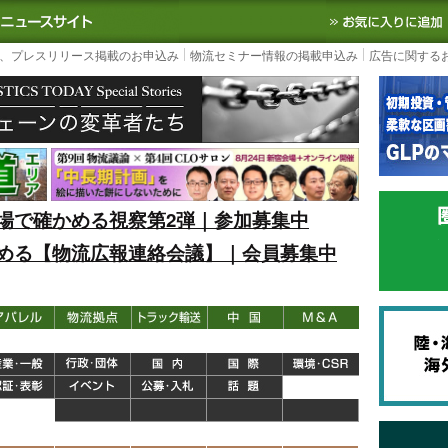
S TODAY｜国内最大の物流ニュースサイト
3PL, SCMなど国内外の最新の物流
、プレスリリース掲載のお申込み
物流セミナー情報の掲載申込み
広告に関する
場で確かめる視察第2弾｜参加募集中
める【物流広報連絡会議】｜会員募集中