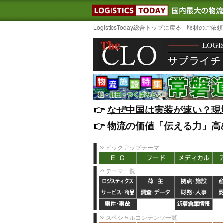
LOGISTIC
LogisticsToday総合トップに戻る
取材のご依頼
👉️
なぜ中国は実装が速い？現
👉️
物流の価値「伝える力」高
ピックアップテーマ
テーマ一覧
スペシャルコンテンツ一覧