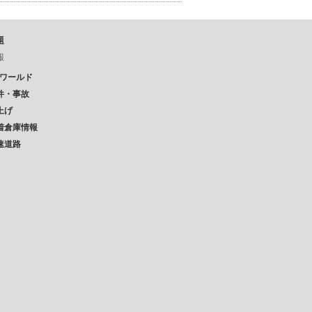
題
報
Pワールド
件・事故
上げ
着倉庫情報
速道路