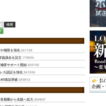
録
策や補償を強化
24/11/25
者協議会を設立
17/09/04
額補償サポート開始
25/07/02
クレカ認証を強化
24/10/24
40億品突破
24/09/12
、首都圏から名阪へ拡大
26/08/07