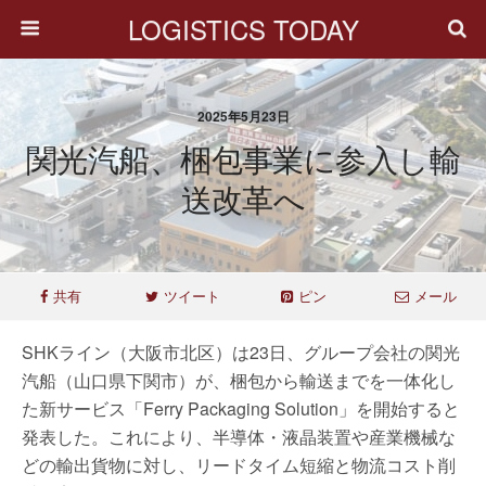
LOGISTICS TODAY
2025年5月23日
関光汽船、梱包事業に参入し輸
送改革へ
共有
ツイート
ピン
メール
SHKライン（大阪市北区）は23日、グループ会社の関光
汽船（山口県下関市）が、梱包から輸送までを一体化し
た新サービス「Ferry Packaging Solution」を開始すると
発表した。これにより、半導体・液晶装置や産業機械な
どの輸出貨物に対し、リードタイム短縮と物流コスト削