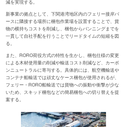
減を実現する。
新事業の拠点として、下関港湾地区内のフェリー接岸バ
ースに隣接する場所に梱包作業場を設置することで、貨
物の横持ちコストを削減し、梱包からバンニングまでを
一貫して自社手配を行うことでリードタイムの短縮を図
る。
また、RORO荷役方式の特性を生かし、梱包仕様の変更
による木材使用量の削減や輸送コスト削減など、カーボ
ンニュートラルに寄与する。具体的には、航空機輸送や
コンテナ船輸送では頑丈なケース梱包が使用されるが、
フェリー・RORO船輸送では貨物への振動や衝撃が少な
いため、スキッド梱包などの簡易梱包への切り替えを提
案する。