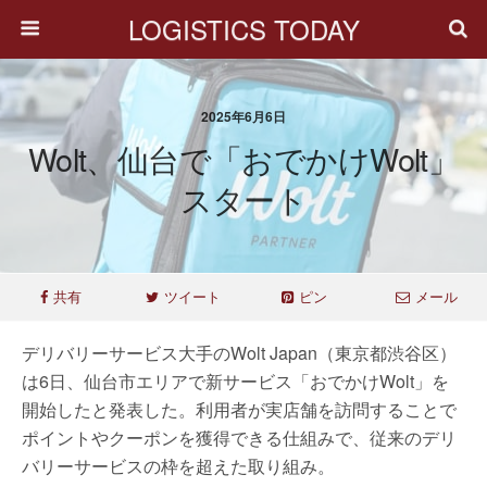
LOGISTICS TODAY
2025年6月6日
Wolt、仙台で「おでかけWolt」
スタート
共有
ツイート
ピン
メール
デリバリーサービス大手のWolt Japan（東京都渋谷区）
は6日、仙台市エリアで新サービス「おでかけWolt」を
開始したと発表した。利用者が実店舗を訪問することで
ポイントやクーポンを獲得できる仕組みで、従来のデリ
バリーサービスの枠を超えた取り組み。